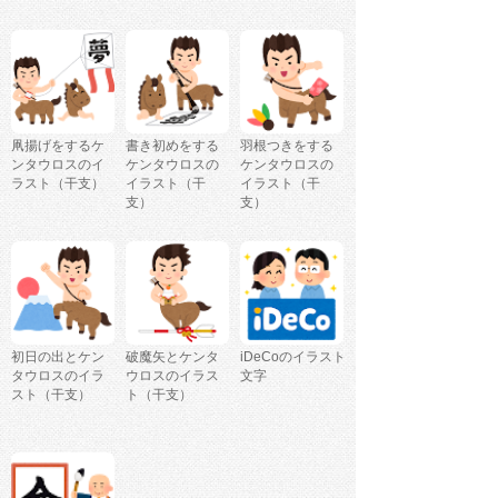
凧揚げをするケ
書き初めをする
羽根つきをする
ンタウロスのイ
ケンタウロスの
ケンタウロスの
ラスト（干支）
イラスト（干
イラスト（干
支）
支）
初日の出とケン
破魔矢とケンタ
iDeCoのイラスト
タウロスのイラ
ウロスのイラス
文字
スト（干支）
ト（干支）