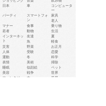
ショッピング
音楽
飲み物
日本
車
コンピュータ
ー
パーティ
スマートフォ
家具
ン
老人
マナー
食事
乗り物
若者
動物
生活
インターネッ
友達
夏
ト
魚
軽食
災害
野菜
お正月
人体
受験
恋愛
運動
冬
科学
表情
美術
掃除
睡眠
似顔絵
ペット
美容
戦争
世界
ファンタジー
本
風景
犬
就活
虫
花
あかちゃん
植物
鳥
海
文房具
食材
お風呂
フルーツ
干支
お年賀状
マスク