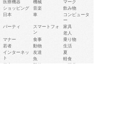
医療機器
機械
マーク
ショッピング
音楽
飲み物
日本
車
コンピュータ
ー
パーティ
スマートフォ
家具
ン
老人
マナー
食事
乗り物
若者
動物
生活
インターネッ
友達
夏
ト
魚
軽食
災害
野菜
お正月
人体
受験
恋愛
運動
冬
科学
表情
美術
掃除
睡眠
似顔絵
ペット
美容
戦争
世界
ファンタジー
本
風景
犬
就活
虫
花
あかちゃん
植物
鳥
海
文房具
食材
お風呂
フルーツ