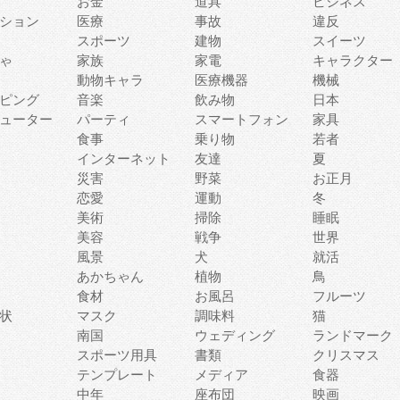
お金
道具
ビジネス
ション
医療
事故
違反
スポーツ
建物
スイーツ
ゃ
家族
家電
キャラクター
動物キャラ
医療機器
機械
ピング
音楽
飲み物
日本
ューター
パーティ
スマートフォン
家具
食事
乗り物
若者
インターネット
友達
夏
災害
野菜
お正月
恋愛
運動
冬
美術
掃除
睡眠
美容
戦争
世界
風景
犬
就活
あかちゃん
植物
鳥
食材
お風呂
フルーツ
状
マスク
調味料
猫
南国
ウェディング
ランドマーク
スポーツ用具
書類
クリスマス
テンプレート
メディア
食器
中年
座布団
映画