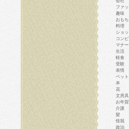
会社
ファッ
趣味
おもち
料理
ショッ
コンピ
マナー
生活
軽食
受験
表情
ペット
本
花
文房具
お年賀
介護
髪
怪我
政治