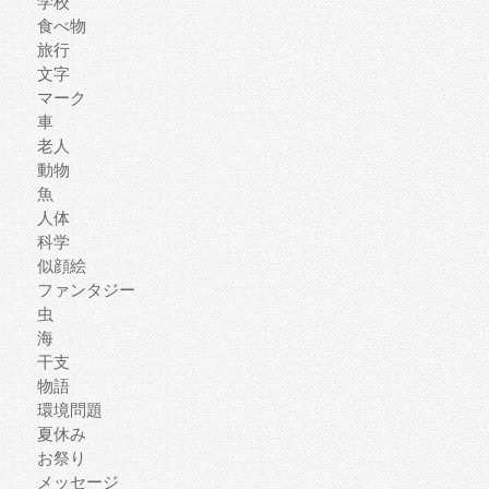
学校
食べ物
旅行
文字
マーク
車
老人
動物
魚
人体
科学
似顔絵
ファンタジー
虫
海
干支
物語
環境問題
夏休み
お祭り
メッセージ