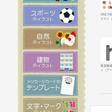
ONE P
ラスト
垂直離
ト（ア