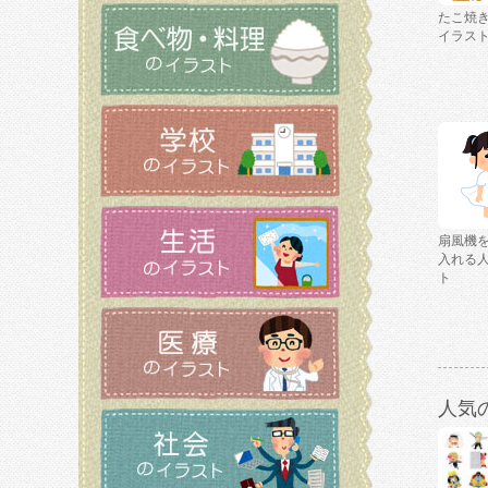
たこ焼
イラス
扇風機
入れる
ト
人気