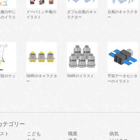
を服の中に
ドーパミン中毒の
ダブル台風のキャ
台風のキャラクタ
人のイラス
イラスト
ラクター
ー
着陸ロケッ
SMRのキャラクタ
SMRのイラスト
宇宙データセンタ
ー
ーのイラスト
カテゴリー
スト
こども
職業
病気