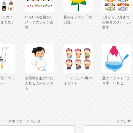
IECEのイ
いろいろな夏のイ
夏のイラスト「向
1月から12月まで
（まとめ）
メージのライン素
日葵」
の毎月のタイトル
材
文字
着陸ロケッ
扇風機を服の中に
ドーパミン中毒の
夏のイラスト「か
ーム）
入れる人のイラス
イラスト
き氷・いちご」
ト
スポンサード リンク
スポンサー