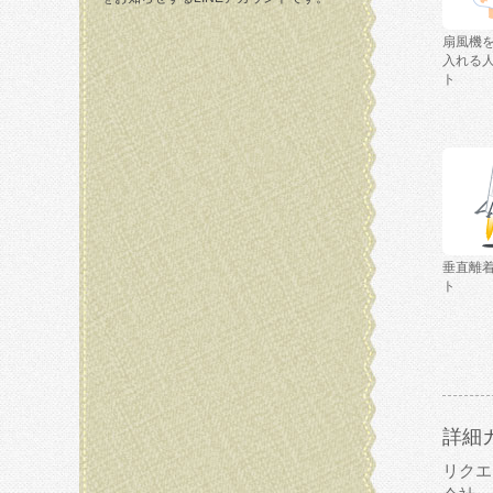
扇風機
入れる
ト
垂直離
ト
詳細
リクエ