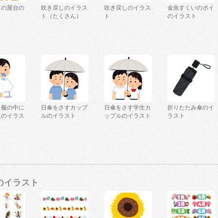
きの屋台の
吹き戻しのイラス
吹き戻しのイラス
金魚すくいのポイ
ト
ト（たくさん）
ト
のイラスト
を服の中に
日傘をさすカップ
日傘をさす学生カ
折りたたみ傘のイ
人のイラス
ルのイラスト
ップルのイラスト
ラスト
のイラスト