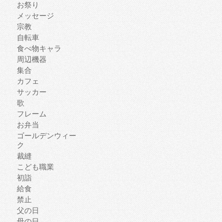
お祭り
メッセージ
宗教
自転車
食べ物キャラ
周辺機器
集合
カフェ
サッカー
歌
フレーム
お弁当
ゴールデンウィー
ク
裁縫
こども職業
初詣
給食
禁止
父の日
母の日