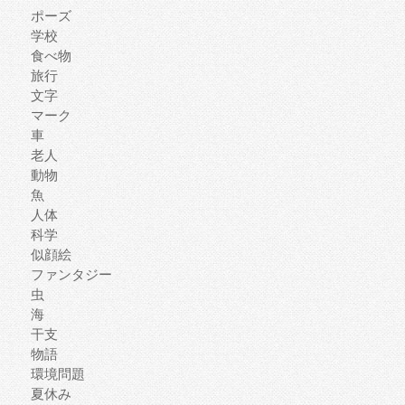
ポーズ
学校
食べ物
旅行
文字
マーク
車
老人
動物
魚
人体
科学
似顔絵
ファンタジー
虫
海
干支
物語
環境問題
夏休み