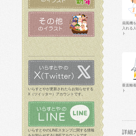
扇風機
入れる
ト
垂直離
いらすとやが更新されたらお知らせする
ト
X（ツイッター）アカウントです。
いらすとやのLINEスタンプに関する情報
詳細
をお知らせするLINEアカウントです。