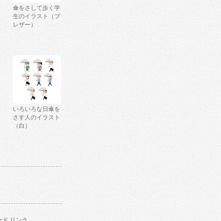
傘をさして歩く学
生のイラスト（ブ
レザー）
いろいろな日傘を
さす人のイラスト
（白）
ド リンク