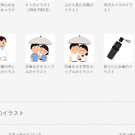
お知らせを
ナミのイラスト
上から見た台風の
河川カメラのイラ
のキャラク
（ONE PIECE）
イラスト
スト
を服の中に
日傘をさすカップ
日傘をさす学生カ
折りたたみ傘のイ
人のイラス
ルのイラスト
ップルのイラスト
ラスト
のイラスト
スポンサード リンク
スポンサー