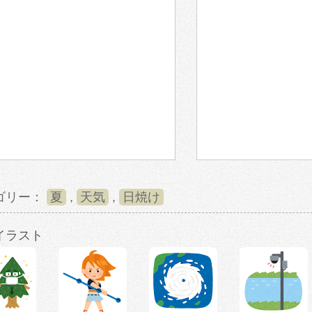
ゴリー：
夏
,
天気
,
日焼け
イラスト