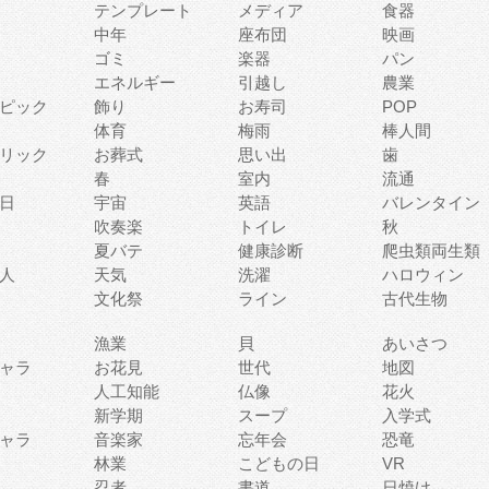
テンプレート
メディア
食器
中年
座布団
映画
ゴミ
楽器
パン
エネルギー
引越し
農業
ピック
飾り
お寿司
POP
体育
梅雨
棒人間
リック
お葬式
思い出
歯
春
室内
流通
日
宇宙
英語
バレンタイン
吹奏楽
トイレ
秋
夏バテ
健康診断
爬虫類両生類
人
天気
洗濯
ハロウィン
文化祭
ライン
古代生物
漁業
貝
あいさつ
ャラ
お花見
世代
地図
人工知能
仏像
花火
新学期
スープ
入学式
ャラ
音楽家
忘年会
恐竜
林業
こどもの日
VR
忍者
書道
日焼け