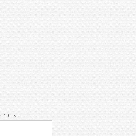
。
ド リンク