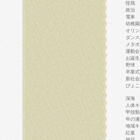
怪我
政治
電車
幼稚園
オリン
ダンス
メタボ
運動会
お誕生
野球
卒業式
新社会
ぴょこ
深海
人体キ
甲殻類
年の瀬
地域キ
紅葉
祝日