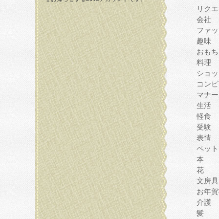
リクエ
会社
ファッ
趣味
おもち
料理
ショッ
コンピ
マナー
生活
軽食
受験
表情
ペット
本
花
文房具
お年賀
介護
髪