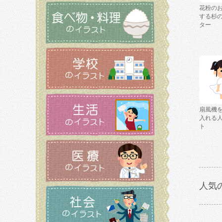
花粉の
する杉
ター
扇風機
入れる
ト
人気