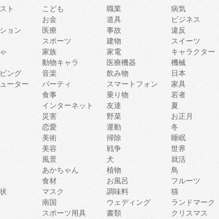
スト
こども
職業
病気
お金
道具
ビジネス
ション
医療
事故
違反
スポーツ
建物
スイーツ
ゃ
家族
家電
キャラクター
動物キャラ
医療機器
機械
ピング
音楽
飲み物
日本
ューター
パーティ
スマートフォン
家具
食事
乗り物
若者
インターネット
友達
夏
災害
野菜
お正月
恋愛
運動
冬
美術
掃除
睡眠
美容
戦争
世界
風景
犬
就活
あかちゃん
植物
鳥
食材
お風呂
フルーツ
状
マスク
調味料
猫
南国
ウェディング
ランドマーク
スポーツ用具
書類
クリスマス