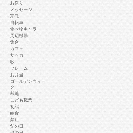
お祭り
メッセージ
宗教
自転車
食べ物キャラ
周辺機器
集合
カフェ
サッカー
歌
フレーム
お弁当
ゴールデンウィー
ク
裁縫
こども職業
初詣
給食
禁止
父の日
母の日