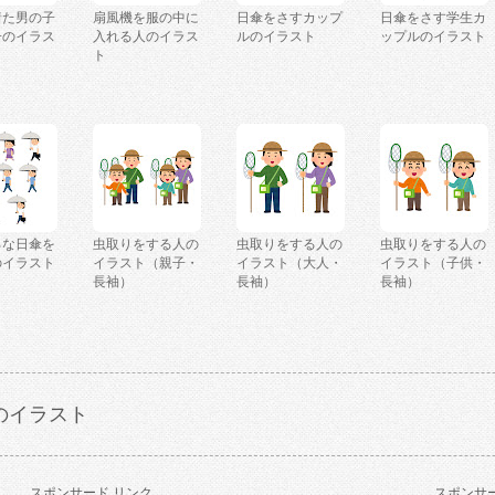
着た男の子
扇風機を服の中に
日傘をさすカップ
日傘をさす学生カ
子のイラス
入れる人のイラス
ルのイラスト
ップルのイラスト
ト
ろな日傘を
虫取りをする人の
虫取りをする人の
虫取りをする人の
のイラスト
イラスト（親子・
イラスト（大人・
イラスト（子供・
長袖）
長袖）
長袖）
のイラスト
スポンサード リンク
スポンサー