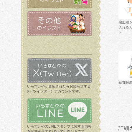
扇風機
入れる
ト
垂直離
いらすとやが更新されたらお知らせする
ト
X（ツイッター）アカウントです。
いらすとやのLINEスタンプに関する情報
詳細
をお知らせするLINEアカウントです。