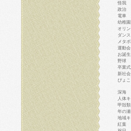
怪我
政治
電車
幼稚園
オリン
ダンス
メタボ
運動会
お誕生
野球
卒業式
新社会
ぴょこ
深海
人体キ
甲殻類
年の瀬
地域キ
紅葉
祝日