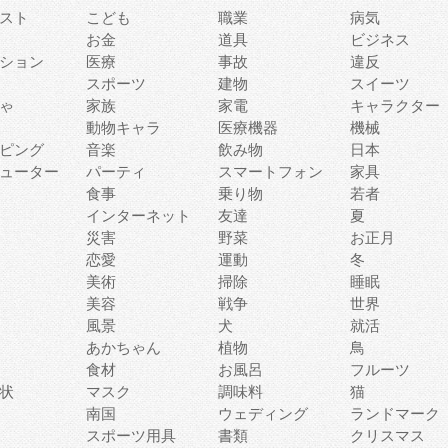
スト
こども
職業
病気
お金
道具
ビジネス
ション
医療
事故
違反
スポーツ
建物
スイーツ
ゃ
家族
家電
キャラクター
動物キャラ
医療機器
機械
ピング
音楽
飲み物
日本
ューター
パーティ
スマートフォン
家具
食事
乗り物
若者
インターネット
友達
夏
災害
野菜
お正月
恋愛
運動
冬
美術
掃除
睡眠
美容
戦争
世界
風景
犬
就活
あかちゃん
植物
鳥
食材
お風呂
フルーツ
状
マスク
調味料
猫
南国
ウェディング
ランドマーク
スポーツ用具
書類
クリスマス