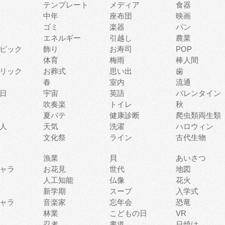
テンプレート
メディア
食器
中年
座布団
映画
ゴミ
楽器
パン
エネルギー
引越し
農業
ピック
飾り
お寿司
POP
体育
梅雨
棒人間
リック
お葬式
思い出
歯
春
室内
流通
日
宇宙
英語
バレンタイン
吹奏楽
トイレ
秋
夏バテ
健康診断
爬虫類両生類
人
天気
洗濯
ハロウィン
文化祭
ライン
古代生物
漁業
貝
あいさつ
ャラ
お花見
世代
地図
人工知能
仏像
花火
新学期
スープ
入学式
ャラ
音楽家
忘年会
恐竜
林業
こどもの日
VR
忍者
書道
日焼け