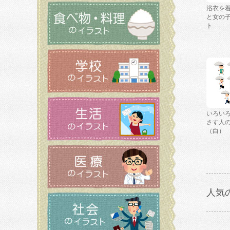
浴衣を
と女の
ト
いろい
さす人
（白）
人気