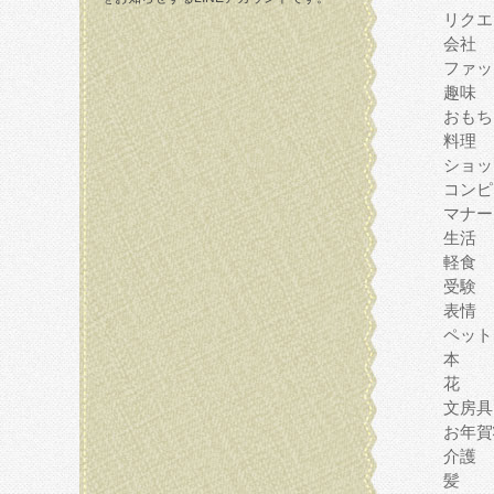
リクエ
会社
ファッ
趣味
おもち
料理
ショッ
コンピ
マナー
生活
軽食
受験
表情
ペット
本
花
文房具
お年賀
介護
髪