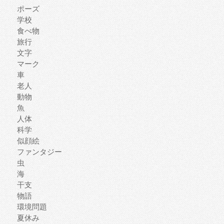
ポーズ
学校
食べ物
旅行
文字
マーク
車
老人
動物
魚
人体
科学
似顔絵
ファンタジー
虫
海
干支
物語
環境問題
夏休み