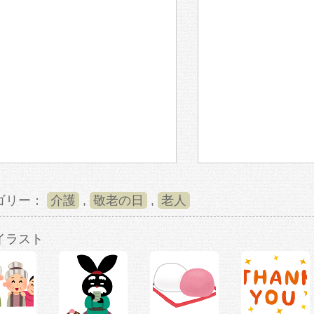
ゴリー：
介護
,
敬老の日
,
老人
イラスト