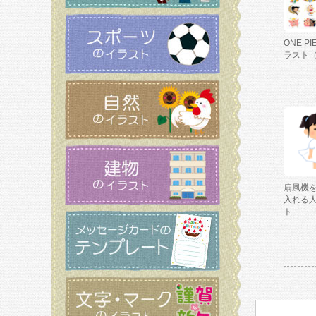
ONE P
ラスト
扇風機
入れる
ト