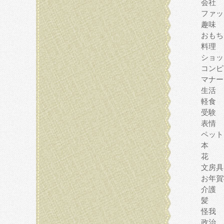
会社
ファッ
趣味
おもち
料理
ショッ
コンピ
マナー
生活
軽食
受験
表情
ペット
本
花
文房具
お年賀
介護
髪
怪我
政治