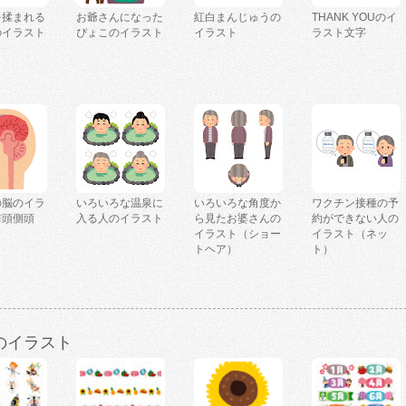
を揉まれる
お爺さんになった
紅白まんじゅうの
THANK YOUのイ
のイラスト
ぴょこのイラスト
イラスト
ラスト文字
の脳のイラ
いろいろな温泉に
いろいろな角度か
ワクチン接種の予
前頭側頭
入る人のイラスト
ら見たお婆さんの
約ができない人の
イラスト（ショー
イラスト（ネッ
トヘア）
ト）
のイラスト