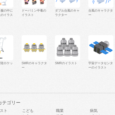
を服の中に
ドーパミン中毒の
ダブル台風のキャ
台風のキャラクタ
人のイラス
イラスト
ラクター
ー
着陸ロケッ
SMRのキャラクタ
SMRのイラスト
宇宙データセンタ
ー
ーのイラスト
カテゴリー
スト
こども
職業
病気