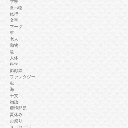
学校
食べ物
旅行
文字
マーク
車
老人
動物
魚
人体
科学
似顔絵
ファンタジー
虫
海
干支
物語
環境問題
夏休み
お祭り
メッセージ