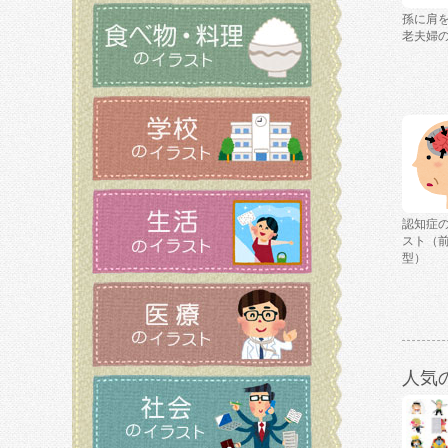
孫に肩
老夫婦
認知症
スト（
型）
人気