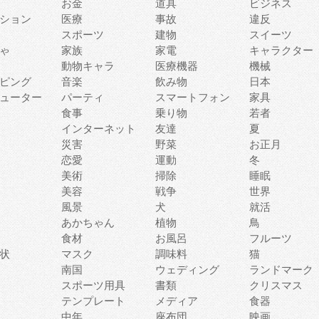
お金
道具
ビジネス
ション
医療
事故
違反
スポーツ
建物
スイーツ
ゃ
家族
家電
キャラクター
動物キャラ
医療機器
機械
ピング
音楽
飲み物
日本
ューター
パーティ
スマートフォン
家具
食事
乗り物
若者
インターネット
友達
夏
災害
野菜
お正月
恋愛
運動
冬
美術
掃除
睡眠
美容
戦争
世界
風景
犬
就活
あかちゃん
植物
鳥
食材
お風呂
フルーツ
状
マスク
調味料
猫
南国
ウェディング
ランドマーク
スポーツ用具
書類
クリスマス
テンプレート
メディア
食器
中年
座布団
映画