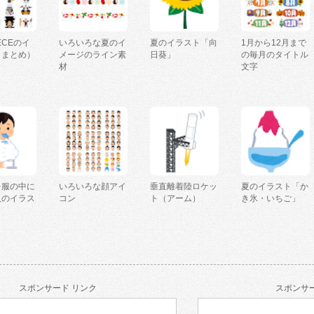
IECEのイ
いろいろな夏のイ
夏のイラスト「向
1月から12月まで
（まとめ）
メージのライン素
日葵」
の毎月のタイトル
材
文字
を服の中に
いろいろな顔アイ
垂直離着陸ロケッ
夏のイラスト「か
人のイラス
コン
ト（アーム）
き氷・いちご」
スポンサード リンク
スポンサー