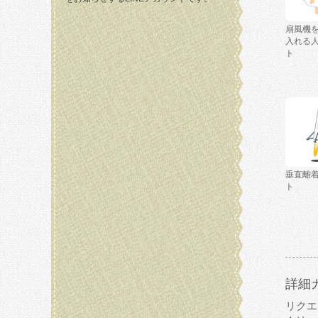
扇風機
入れる
ト
垂直離
ト
詳細
リクエ