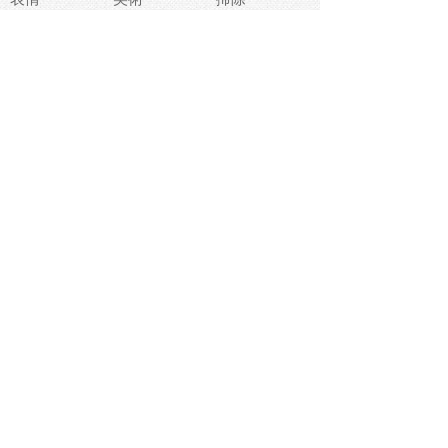
睡眠
似顔絵
ペット
美容
戦争
世界
ファンタジー
本
風景
犬
就活
虫
花
あかちゃん
植物
鳥
海
文房具
食材
お風呂
フルーツ
干支
お年賀状
マスク
調味料
猫
物語
介護
南国
ウェディング
ランドマーク
環境問題
髪
スポーツ用具
書類
クリスマス
夏休み
怪我
テンプレート
メディア
食器
お祭り
政治
中年
座布団
映画
メッセージ
電車
ゴミ
楽器
パン
宗教
幼稚園
エネルギー
引越し
農業
自転車
オリンピック
飾り
お寿司