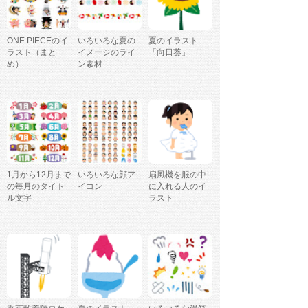
ONE PIECEのイ
いろいろな夏の
夏のイラスト
ラスト（まと
イメージのライ
「向日葵」
め）
ン素材
1月から12月まで
いろいろな顔ア
扇風機を服の中
の毎月のタイト
イコン
に入れる人のイ
ル文字
ラスト