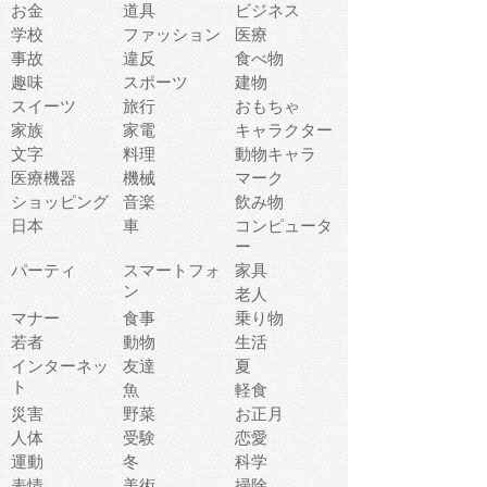
お金
道具
ビジネス
学校
ファッション
医療
事故
違反
食べ物
趣味
スポーツ
建物
スイーツ
旅行
おもちゃ
家族
家電
キャラクター
文字
料理
動物キャラ
医療機器
機械
マーク
ショッピング
音楽
飲み物
日本
車
コンピュータ
ー
パーティ
スマートフォ
家具
ン
老人
マナー
食事
乗り物
若者
動物
生活
インターネッ
友達
夏
ト
魚
軽食
災害
野菜
お正月
人体
受験
恋愛
運動
冬
科学
表情
美術
掃除