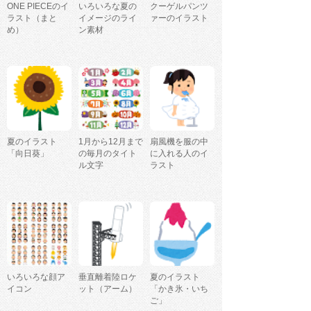
ONE PIECEのイ
いろいろな夏の
クーゲルパンツ
ラスト（まと
イメージのライ
ァーのイラスト
め）
ン素材
夏のイラスト
1月から12月まで
扇風機を服の中
「向日葵」
の毎月のタイト
に入れる人のイ
ル文字
ラスト
いろいろな顔ア
垂直離着陸ロケ
夏のイラスト
イコン
ット（アーム）
「かき氷・いち
ご」