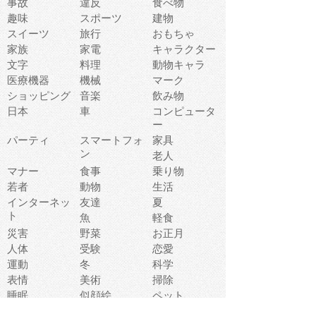
事故
違反
食べ物
趣味
スポーツ
建物
スイーツ
旅行
おもちゃ
家族
家電
キャラクター
文字
料理
動物キャラ
医療機器
機械
マーク
ショッピング
音楽
飲み物
日本
車
コンピュータ
ー
パーティ
スマートフォ
家具
ン
老人
マナー
食事
乗り物
若者
動物
生活
インターネッ
友達
夏
ト
魚
軽食
災害
野菜
お正月
人体
受験
恋愛
運動
冬
科学
表情
美術
掃除
睡眠
似顔絵
ペット
美容
戦争
世界