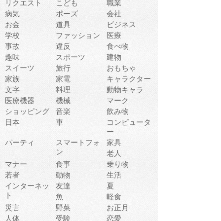
リクエスト
こども
職業
病気
ポーズ
会社
お金
道具
ビジネス
学校
ファッション
医療
事故
違反
食べ物
趣味
スポーツ
建物
スイーツ
旅行
おもちゃ
家族
家電
キャラクター
文字
料理
動物キャラ
医療機器
機械
マーク
ショッピング
音楽
飲み物
日本
車
コンピュータ
ー
パーティ
スマートフォ
家具
ン
老人
マナー
食事
乗り物
若者
動物
生活
インターネッ
友達
夏
ト
魚
軽食
災害
野菜
お正月
人体
受験
恋愛