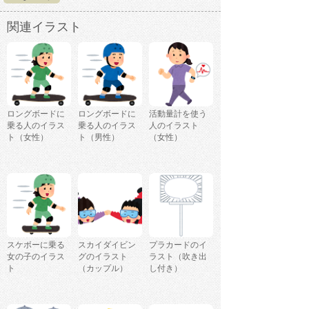
関連イラスト
ロングボードに
ロングボードに
活動量計を使う
乗る人のイラス
乗る人のイラス
人のイラスト
ト（女性）
ト（男性）
（女性）
スケボーに乗る
スカイダイビン
プラカードのイ
女の子のイラス
グのイラスト
ラスト（吹き出
ト
（カップル）
し付き）