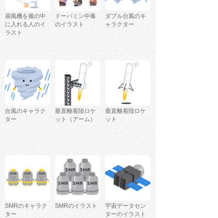
扇風機を服の中
ドーパミン中毒
ダブル台風のキ
に入れる人のイ
のイラスト
ャラクター
ラスト
台風のキャラク
垂直離着陸ロケ
垂直離着陸ロケ
ター
ット（アーム）
ット
SMRのキャラク
SMRのイラスト
宇宙データセン
ター
ターのイラスト