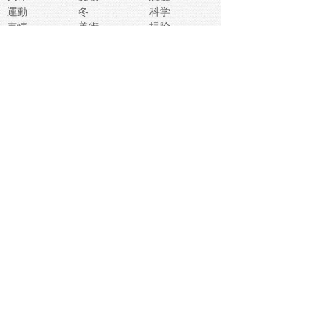
運動
冬
科学
表情
美術
掃除
睡眠
似顔絵
ペット
美容
戦争
世界
ファンタジー
本
風景
犬
就活
虫
花
あかちゃん
植物
鳥
海
文房具
食材
お風呂
フルーツ
干支
お年賀状
マスク
調味料
猫
物語
介護
南国
ウェディング
ランドマーク
環境問題
髪
スポーツ用具
書類
クリスマス
夏休み
怪我
テンプレート
メディア
食器
お祭り
政治
中年
座布団
映画
メッセージ
電車
ゴミ
楽器
パン
宗教
幼稚園
エネルギー