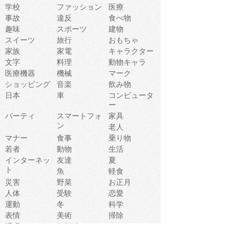
学校
ファッション
医療
事故
違反
食べ物
趣味
スポーツ
建物
スイーツ
旅行
おもちゃ
家族
家電
キャラクター
文字
料理
動物キャラ
医療機器
機械
マーク
ショッピング
音楽
飲み物
日本
車
コンピュータ
ー
パーティ
スマートフォ
家具
ン
老人
マナー
食事
乗り物
若者
動物
生活
インターネッ
友達
夏
ト
魚
軽食
災害
野菜
お正月
人体
受験
恋愛
運動
冬
科学
表情
美術
掃除