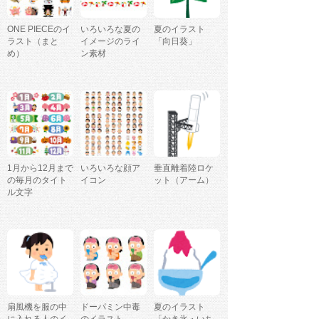
ONE PIECEのイ
いろいろな夏の
夏のイラスト
ラスト（まと
イメージのライ
「向日葵」
め）
ン素材
1月から12月まで
いろいろな顔ア
垂直離着陸ロケ
の毎月のタイト
イコン
ット（アーム）
ル文字
扇風機を服の中
ドーパミン中毒
夏のイラスト