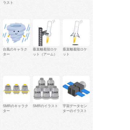
ラスト
台風のキャラク
垂直離着陸ロケ
垂直離着陸ロケ
ター
ット（アーム）
ット
SMRのキャラク
SMRのイラスト
宇宙データセン
ター
ターのイラスト