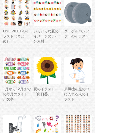
ONE PIECEのイ
いろいろな夏の
クーゲルパンツ
ラスト（まと
イメージのライ
ァーのイラスト
め）
ン素材
1月から12月まで
夏のイラスト
扇風機を服の中
の毎月のタイト
「向日葵」
に入れる人のイ
ル文字
ラスト