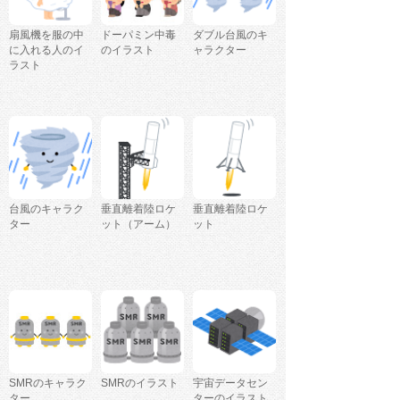
扇風機を服の中
ドーパミン中毒
ダブル台風のキ
に入れる人のイ
のイラスト
ャラクター
ラスト
台風のキャラク
垂直離着陸ロケ
垂直離着陸ロケ
ター
ット（アーム）
ット
SMRのキャラク
SMRのイラスト
宇宙データセン
ター
ターのイラスト