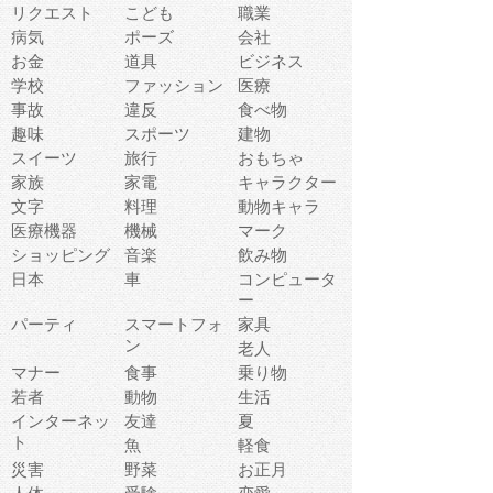
リクエスト
こども
職業
病気
ポーズ
会社
お金
道具
ビジネス
学校
ファッション
医療
事故
違反
食べ物
趣味
スポーツ
建物
スイーツ
旅行
おもちゃ
家族
家電
キャラクター
文字
料理
動物キャラ
医療機器
機械
マーク
ショッピング
音楽
飲み物
日本
車
コンピュータ
ー
パーティ
スマートフォ
家具
ン
老人
マナー
食事
乗り物
若者
動物
生活
インターネッ
友達
夏
ト
魚
軽食
災害
野菜
お正月