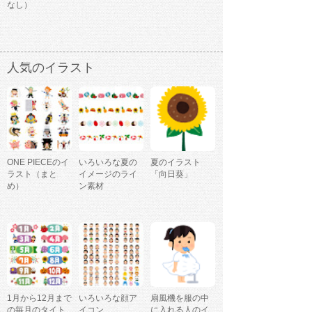
なし）
人気のイラスト
ONE PIECEのイ
いろいろな夏の
夏のイラスト
ラスト（まと
イメージのライ
「向日葵」
め）
ン素材
1月から12月まで
いろいろな顔ア
扇風機を服の中
の毎月のタイト
イコン
に入れる人のイ