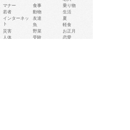
マナー
食事
乗り物
若者
動物
生活
インターネッ
友達
夏
ト
魚
軽食
災害
野菜
お正月
人体
受験
恋愛
運動
冬
科学
表情
美術
掃除
睡眠
似顔絵
ペット
美容
戦争
世界
ファンタジー
本
風景
犬
就活
虫
花
あかちゃん
植物
鳥
海
文房具
食材
お風呂
フルーツ
干支
お年賀状
マスク
調味料
猫
物語
介護
南国
ウェディング
ランドマーク
環境問題
髪
スポーツ用具
書類
クリスマス