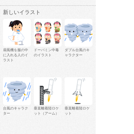
新しいイラスト
扇風機を服の中
ドーパミン中毒
ダブル台風のキ
に入れる人のイ
のイラスト
ャラクター
ラスト
台風のキャラク
垂直離着陸ロケ
垂直離着陸ロケ
ター
ット（アーム）
ット