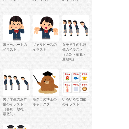
ほっぺハートの
ギャルピースの
女子学生のお辞
イラスト
イラスト
儀のイラスト
（会釈・敬礼・
最敬礼）
男子学生のお辞
モグラの博士の
いろいろな図鑑
儀のイラスト
キャラクター
のイラスト
（会釈・敬礼・
最敬礼）