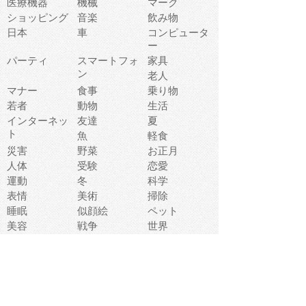
医療機器
機械
マーク
ショッピング
音楽
飲み物
日本
車
コンピュータ
ー
パーティ
スマートフォ
家具
ン
老人
マナー
食事
乗り物
若者
動物
生活
インターネッ
友達
夏
ト
魚
軽食
災害
野菜
お正月
人体
受験
恋愛
運動
冬
科学
表情
美術
掃除
睡眠
似顔絵
ペット
美容
戦争
世界
ファンタジー
本
風景
犬
就活
虫
花
あかちゃん
植物
鳥
海
文房具
食材
お風呂
フルーツ