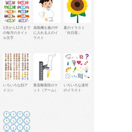
1月から12月まで
扇風機を服の中
夏のイラスト
の毎月のタイト
に入れる人のイ
「向日葵」
ル文字
ラスト
いろいろな顔ア
垂直離着陸ロケ
いろいろな漫符
イコン
ット（アーム）
のイラスト