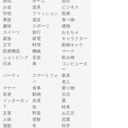
病気
ポーズ
会社
お金
道具
ビジネス
学校
ファッション
医療
事故
違反
食べ物
趣味
スポーツ
建物
スイーツ
旅行
おもちゃ
家族
家電
キャラクター
文字
料理
動物キャラ
医療機器
機械
マーク
ショッピング
音楽
飲み物
日本
車
コンピュータ
ー
パーティ
スマートフォ
家具
ン
老人
マナー
食事
乗り物
若者
動物
生活
インターネッ
友達
夏
ト
魚
軽食
災害
野菜
お正月
人体
受験
恋愛
運動
冬
科学