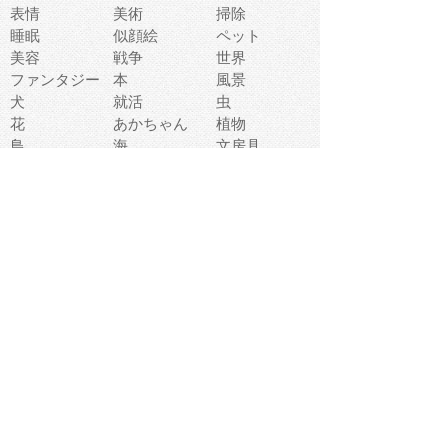
表情
美術
掃除
睡眠
似顔絵
ペット
美容
戦争
世界
ファンタジー
本
風景
犬
就活
虫
花
あかちゃん
植物
鳥
海
文房具
食材
お風呂
フルーツ
干支
お年賀状
マスク
調味料
猫
物語
介護
南国
ウェディング
ランドマーク
環境問題
髪
スポーツ用具
書類
クリスマス
夏休み
怪我
テンプレート
メディア
食器
お祭り
政治
中年
座布団
映画
メッセージ
電車
ゴミ
楽器
パン
宗教
幼稚園
エネルギー
引越し
農業
自転車