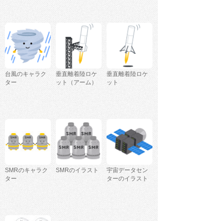
台風のキャラク
垂直離着陸ロケ
垂直離着陸ロケ
ター
ット（アーム）
ット
SMRのキャラク
SMRのイラスト
宇宙データセン
ター
ターのイラスト