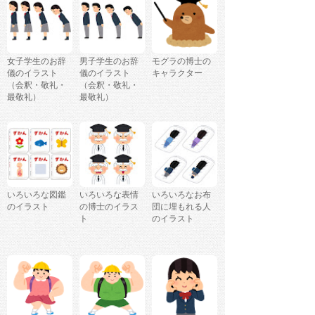
女子学生のお辞
男子学生のお辞
モグラの博士の
儀のイラスト
儀のイラスト
キャラクター
（会釈・敬礼・
（会釈・敬礼・
最敬礼）
最敬礼）
いろいろな図鑑
いろいろな表情
いろいろなお布
のイラスト
の博士のイラス
団に埋もれる人
ト
のイラスト