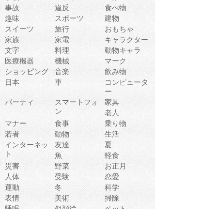
事故
違反
食べ物
趣味
スポーツ
建物
スイーツ
旅行
おもちゃ
家族
家電
キャラクター
文字
料理
動物キャラ
医療機器
機械
マーク
ショッピング
音楽
飲み物
日本
車
コンピュータ
ー
パーティ
スマートフォ
家具
ン
老人
マナー
食事
乗り物
若者
動物
生活
インターネッ
友達
夏
ト
魚
軽食
災害
野菜
お正月
人体
受験
恋愛
運動
冬
科学
表情
美術
掃除
睡眠
似顔絵
ペット