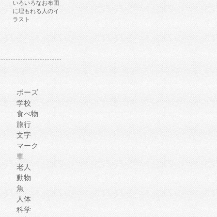
いろいろなお布団
に埋もれる人のイ
ラスト
ポーズ
学校
食べ物
旅行
文字
マーク
車
老人
動物
魚
人体
科学