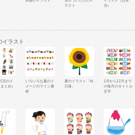
ト
容器のイラスト
苔がついた人のイ
イラスト（お弁
ラスト
当）
のイラスト
IECEのイ
いろいろな夏のイ
夏のイラスト「向
1月から12月まで
（まとめ）
メージのライン素
日葵」
の毎月のタイトル
材
文字