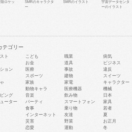
着陸ロケッ
SMRのキャラクタ
SMRのイラスト
宇宙データセンタ
ー
ーのイラスト
カテゴリー
スト
こども
職業
病気
お金
道具
ビジネス
ション
医療
事故
違反
スポーツ
建物
スイーツ
ゃ
家族
家電
キャラクター
動物キャラ
医療機器
機械
ピング
音楽
飲み物
日本
ューター
パーティ
スマートフォン
家具
食事
乗り物
若者
インターネット
友達
夏
災害
野菜
お正月
恋愛
運動
冬