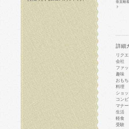
垂直離
ト
詳細
リクエ
会社
ファッ
趣味
おもち
料理
ショッ
コンピ
マナー
生活
軽食
受験