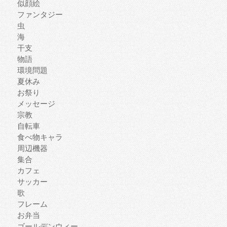
似顔絵
ファンタジー
虫
海
干支
物語
環境問題
夏休み
お祭り
メッセージ
宗教
自転車
食べ物キャラ
周辺機器
集合
カフェ
サッカー
歌
フレーム
お弁当
ゴールデンウィー