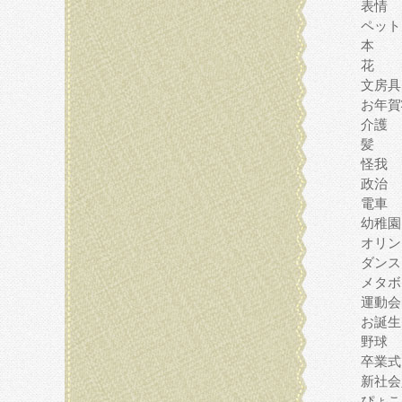
表情
ペット
本
花
文房具
お年賀
介護
髪
怪我
政治
電車
幼稚園
オリン
ダンス
メタボ
運動会
お誕生
野球
卒業式
新社会
ぴょこ