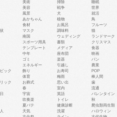
美術
掃除
睡眠
美容
戦争
世界
風景
犬
就活
あかちゃん
植物
鳥
食材
お風呂
フルーツ
状
マスク
調味料
猫
南国
ウェディング
ランドマーク
スポーツ用具
書類
クリスマス
テンプレート
メディア
食器
中年
座布団
映画
ゴミ
楽器
パン
エネルギー
引越し
農業
ピック
飾り
お寿司
POP
体育
梅雨
棒人間
リック
お葬式
思い出
歯
春
室内
流通
日
宇宙
英語
バレンタイン
吹奏楽
トイレ
秋
夏バテ
健康診断
爬虫類両生類
人
天気
洗濯
ハロウィン
文化祭
ライン
古代生物