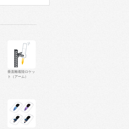
垂直離着陸ロケッ
ト（アーム）