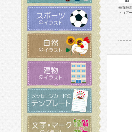
垂直離
ト（ア