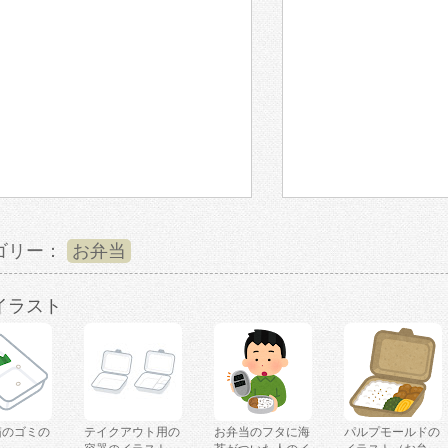
ゴリー：
お弁当
イラスト
箱のゴミの
テイクアウト用の
お弁当のフタに海
パルプモールドの