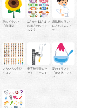
夏のイラスト
1月から12月まで
扇風機を服の中
「向日葵」
の毎月のタイト
に入れる人のイ
ル文字
ラスト
いろいろな顔ア
垂直離着陸ロケ
夏のイラスト
イコン
ット（アーム）
「かき氷・いち
ご」