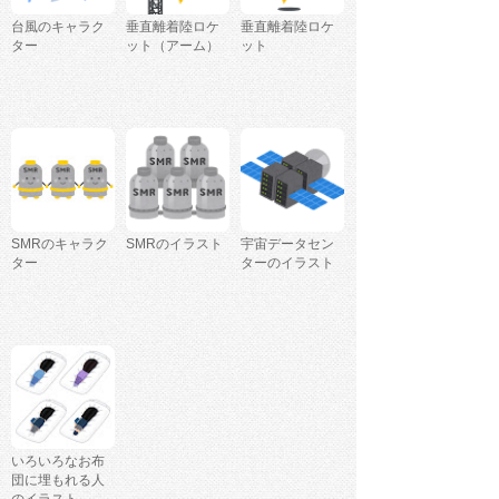
台風のキャラク
垂直離着陸ロケ
垂直離着陸ロケ
ター
ット（アーム）
ット
SMRのキャラク
SMRのイラスト
宇宙データセン
ター
ターのイラスト
いろいろなお布
団に埋もれる人
のイラスト