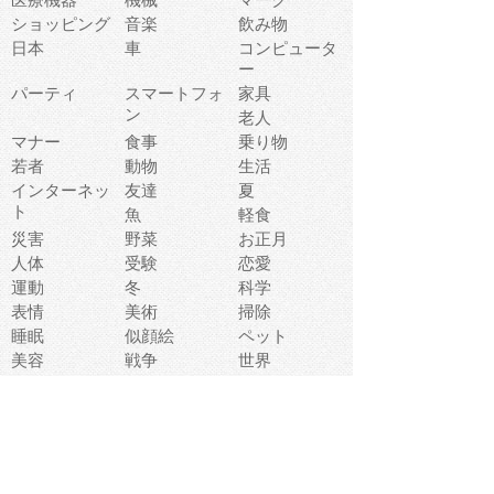
ショッピング
音楽
飲み物
日本
車
コンピュータ
ー
パーティ
スマートフォ
家具
ン
老人
マナー
食事
乗り物
若者
動物
生活
インターネッ
友達
夏
ト
魚
軽食
災害
野菜
お正月
人体
受験
恋愛
運動
冬
科学
表情
美術
掃除
睡眠
似顔絵
ペット
美容
戦争
世界
ファンタジー
本
風景
犬
就活
虫
花
あかちゃん
植物
鳥
海
文房具
食材
お風呂
フルーツ