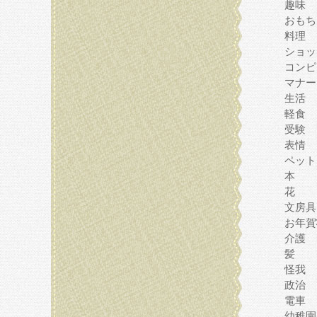
趣味
おもち
料理
ショッ
コンピ
マナー
生活
軽食
受験
表情
ペット
本
花
文房具
お年賀
介護
髪
怪我
政治
電車
幼稚園