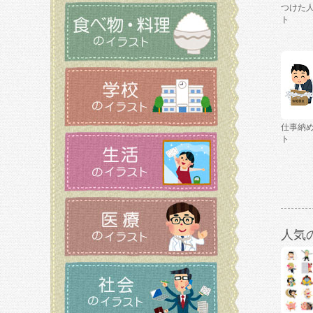
つけた
ト
仕事納
ト
人気