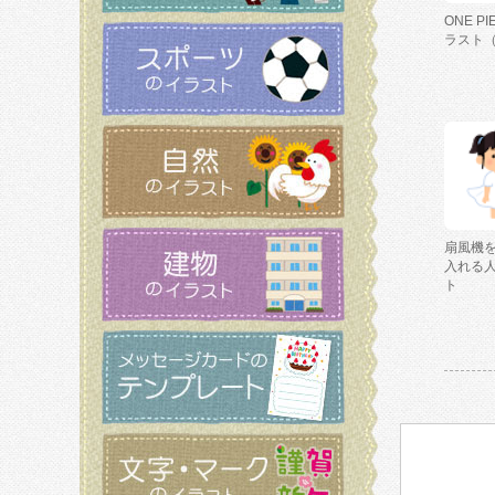
ONE P
ラスト
扇風機
入れる
ト