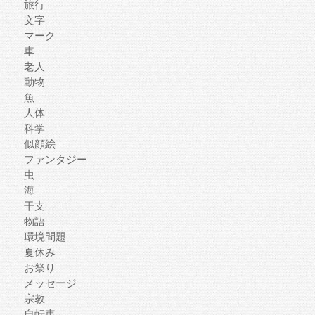
旅行
文字
マーク
車
老人
動物
魚
人体
科学
似顔絵
ファンタジー
虫
海
干支
物語
環境問題
夏休み
お祭り
メッセージ
宗教
自転車