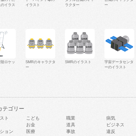
人のイラス
イラスト
ラクター
ー
着陸ロケッ
SMRのキャラクタ
SMRのイラスト
宇宙データセンタ
ー
ーのイラスト
カテゴリー
スト
こども
職業
病気
お金
道具
ビジネス
ション
医療
事故
違反