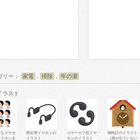
ゴリー：
家電
,
掃除
,
年の瀬
イラスト
ろなイヤホ
骨伝導イヤホンの
イヤーカフ型イヤ
鳩時計のイラスト
ッドホンを
イラスト
ホンのイラスト
（鳩が出ていない