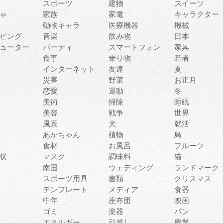
スポーツ
建物
スイーツ
ゃ
家族
家電
キャラクター
動物キャラ
医療機器
機械
ピング
音楽
飲み物
日本
ューター
パーティ
スマートフォン
家具
食事
乗り物
若者
インターネット
友達
夏
災害
野菜
お正月
恋愛
運動
冬
美術
掃除
睡眠
美容
戦争
世界
風景
犬
就活
あかちゃん
植物
鳥
食材
お風呂
フルーツ
状
マスク
調味料
猫
南国
ウェディング
ランドマーク
スポーツ用具
書類
クリスマス
テンプレート
メディア
食器
中年
座布団
映画
ゴミ
楽器
パン
エネルギー
引越し
農業