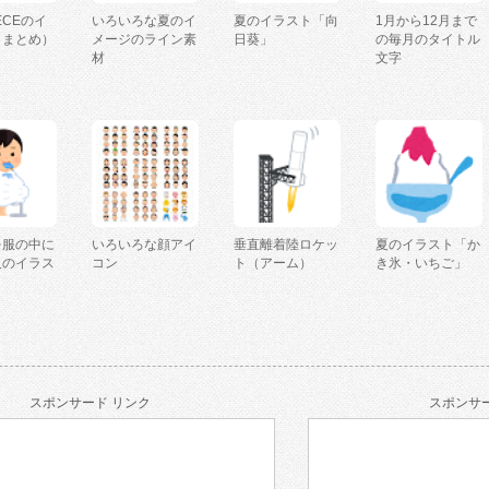
IECEのイ
いろいろな夏のイ
夏のイラスト「向
1月から12月まで
（まとめ）
メージのライン素
日葵」
の毎月のタイトル
材
文字
を服の中に
いろいろな顔アイ
垂直離着陸ロケッ
夏のイラスト「か
人のイラス
コン
ト（アーム）
き氷・いちご」
スポンサード リンク
スポンサー