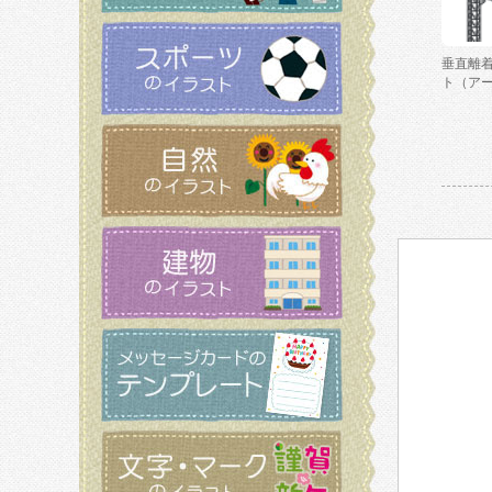
垂直離
ト（ア