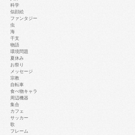
科学
似顔絵
ファンタジー
虫
海
干支
物語
環境問題
夏休み
お祭り
メッセージ
宗教
自転車
食べ物キャラ
周辺機器
集合
カフェ
サッカー
歌
フレーム