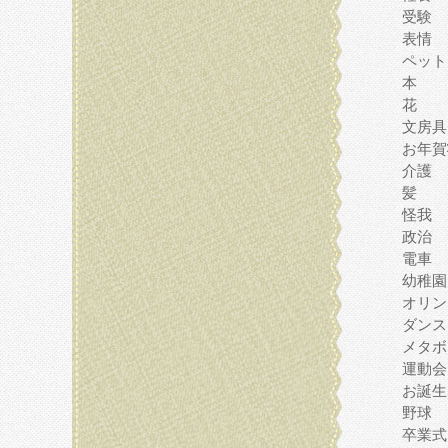
受験
表情
ペット
本
花
文房具
お年賀
介護
髪
怪我
政治
電車
幼稚園
オリン
ダンス
メタボ
運動会
お誕生
野球
卒業式