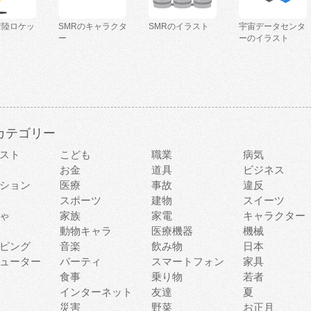
着陸ロケッ
SMRのキャラクタ
SMRのイラスト
宇宙データセンタ
ー
ーのイラスト
カテゴリー
スト
こども
職業
病気
お金
道具
ビジネス
ション
医療
事故
違反
スポーツ
建物
スイーツ
ゃ
家族
家電
キャラクター
動物キャラ
医療機器
機械
ピング
音楽
飲み物
日本
ューター
パーティ
スマートフォン
家具
食事
乗り物
若者
インターネット
友達
夏
災害
野菜
お正月