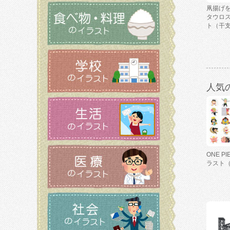
凧揚げ
タウロ
ト（干
人気
ONE P
ラスト