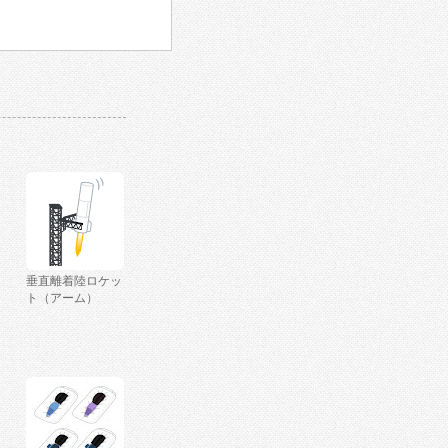
垂直離着陸ロケッ
ト（アーム）