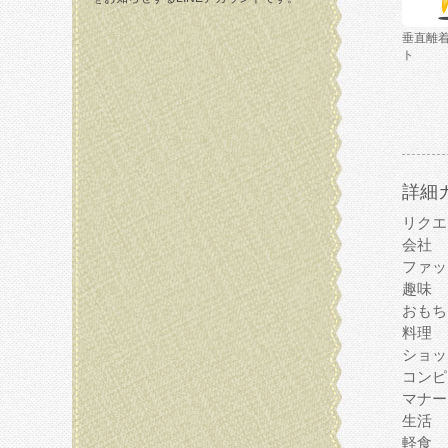
垂直離
ト
詳細
リクエ
会社
ファッ
趣味
おもち
料理
ショッ
コンピ
マナー
生活
軽食