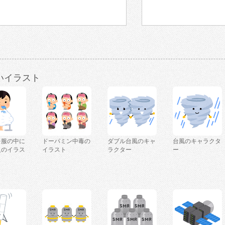
いイラスト
を服の中に
ドーパミン中毒の
ダブル台風のキャ
台風のキャラクタ
人のイラス
イラスト
ラクター
ー