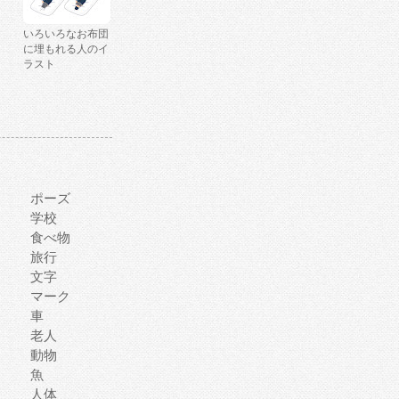
いろいろなお布団
に埋もれる人のイ
ラスト
ポーズ
学校
食べ物
旅行
文字
マーク
車
老人
動物
魚
人体