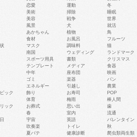
恋愛
運動
冬
美術
掃除
睡眠
美容
戦争
世界
風景
犬
就活
あかちゃん
植物
鳥
食材
お風呂
フルーツ
状
マスク
調味料
猫
南国
ウェディング
ランドマーク
スポーツ用具
書類
クリスマス
テンプレート
メディア
食器
中年
座布団
映画
ゴミ
楽器
パン
エネルギー
引越し
農業
ピック
飾り
お寿司
POP
体育
梅雨
棒人間
リック
お葬式
思い出
歯
春
室内
流通
日
宇宙
英語
バレンタイン
吹奏楽
トイレ
秋
夏バテ
健康診断
爬虫類両生類