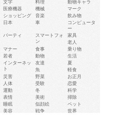
文字
料理
動物キャラ
医療機器
機械
マーク
ショッピング
音楽
飲み物
日本
車
コンピュータ
ー
パーティ
スマートフォ
家具
ン
老人
マナー
食事
乗り物
若者
動物
生活
インターネッ
友達
夏
ト
魚
軽食
災害
野菜
お正月
人体
受験
恋愛
運動
冬
科学
表情
美術
掃除
睡眠
似顔絵
ペット
美容
戦争
世界
ファンタジー
本
風景
犬
就活
虫
花
あかちゃん
植物
鳥
海
文房具