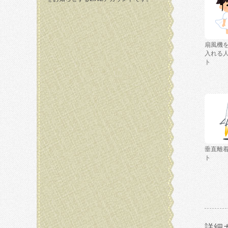
扇風機
入れる
ト
垂直離
ト
詳細