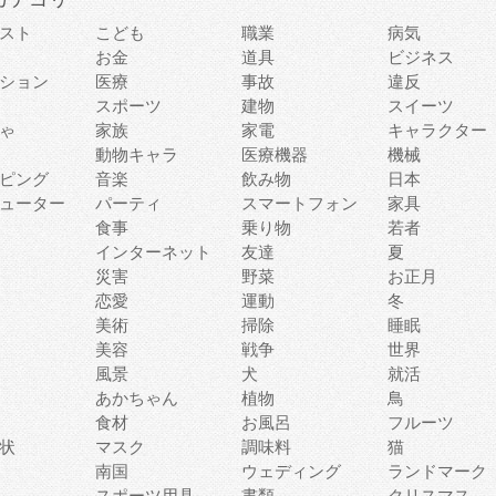
スト
こども
職業
病気
お金
道具
ビジネス
ション
医療
事故
違反
スポーツ
建物
スイーツ
ゃ
家族
家電
キャラクター
動物キャラ
医療機器
機械
ピング
音楽
飲み物
日本
ューター
パーティ
スマートフォン
家具
食事
乗り物
若者
インターネット
友達
夏
災害
野菜
お正月
恋愛
運動
冬
美術
掃除
睡眠
美容
戦争
世界
風景
犬
就活
あかちゃん
植物
鳥
食材
お風呂
フルーツ
状
マスク
調味料
猫
南国
ウェディング
ランドマーク
スポーツ用具
書類
クリスマス