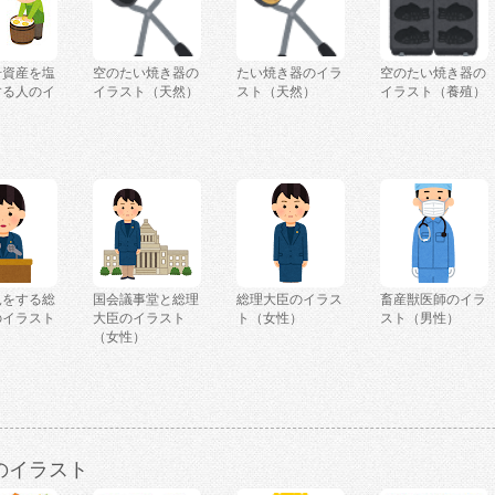
号資産を塩
空のたい焼き器の
たい焼き器のイラ
空のたい焼き器の
する人のイ
イラスト（天然）
スト（天然）
イラスト（養殖）
見をする総
国会議事堂と総理
総理大臣のイラス
畜産獣医師のイラ
のイラスト
大臣のイラスト
ト（女性）
スト（男性）
）
（女性）
のイラスト