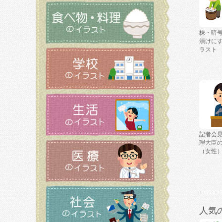
株・暗
漬けに
ラスト
記者会
理大臣
（女性
人気