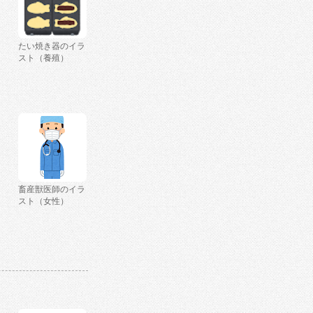
たい焼き器のイラ
スト（養殖）
畜産獣医師のイラ
スト（女性）