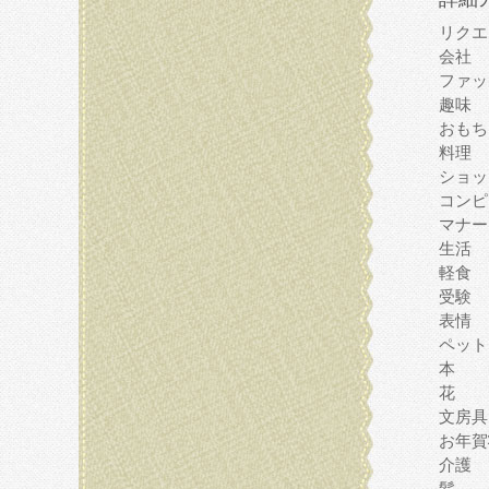
リクエ
会社
ファッ
趣味
おもち
料理
ショッ
コンピ
マナー
生活
軽食
受験
表情
ペット
本
花
文房具
お年賀
介護
髪