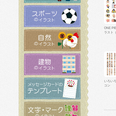
ONE P
ラスト
いろい
コン