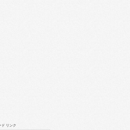
。
ド リンク