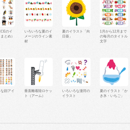
IECEのイ
いろいろな夏のイ
夏のイラスト「向
1月から12月まで
（まとめ）
メージのライン素
日葵」
の毎月のタイトル
材
文字
ろな顔アイ
垂直離着陸ロケッ
いろいろな漫符の
夏のイラスト「か
ト（アーム）
イラスト
き氷・いちご」