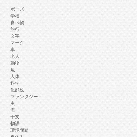
ポーズ
学校
食べ物
旅行
文字
マーク
車
老人
動物
魚
人体
科学
似顔絵
ファンタジー
虫
海
干支
物語
環境問題
夏休み