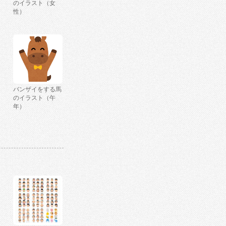
のイラスト（女
性）
バンザイをする馬
のイラスト（午
年）