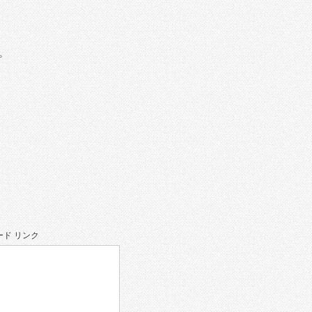
。
ド リンク