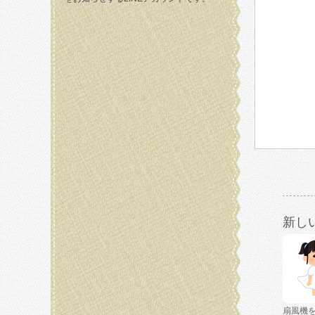
新し
扇風機