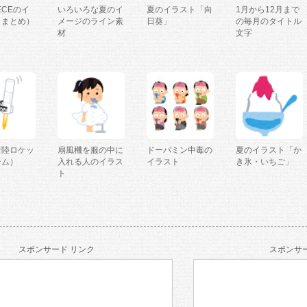
IECEのイ
いろいろな夏のイ
夏のイラスト「向
1月から12月まで
（まとめ）
メージのライン素
日葵」
の毎月のタイトル
材
文字
着陸ロケッ
扇風機を服の中に
ドーパミン中毒の
夏のイラスト「か
ーム）
入れる人のイラス
イラスト
き氷・いちご」
ト
スポンサード リンク
スポンサー