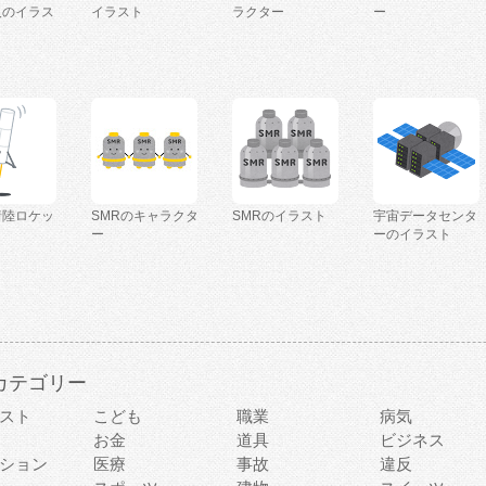
人のイラス
イラスト
ラクター
ー
着陸ロケッ
SMRのキャラクタ
SMRのイラスト
宇宙データセンタ
ー
ーのイラスト
カテゴリー
スト
こども
職業
病気
お金
道具
ビジネス
ション
医療
事故
違反