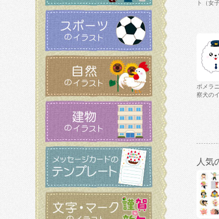
ト（女
ポメラ
察犬の
人気