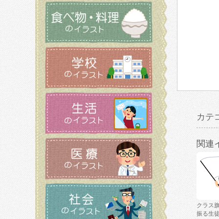
カテ
関連
クラス
振る生