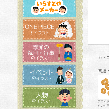
カテ
関連
フライ
クのイ