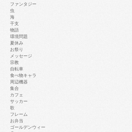
ファンタジー
虫
海
干支
物語
環境問題
夏休み
お祭り
メッセージ
宗教
自転車
食べ物キャラ
周辺機器
集合
カフェ
サッカー
歌
フレーム
お弁当
ゴールデンウィー