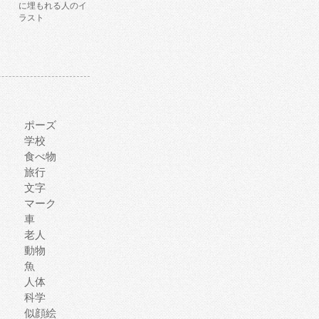
に埋もれる人のイ
ラスト
ポーズ
学校
食べ物
旅行
文字
マーク
車
老人
動物
魚
人体
科学
似顔絵