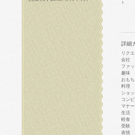
ト
詳細
リクエ
会社
ファッ
趣味
おもち
料理
ショッ
コンピ
マナー
生活
軽食
受験
表情