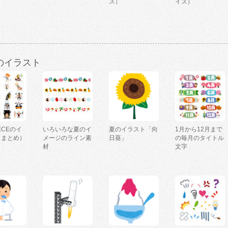
ス）
イス）
のイラスト
IECEのイ
いろいろな夏のイ
夏のイラスト「向
1月から12月まで
（まとめ）
メージのライン素
日葵」
の毎月のタイトル
材
文字