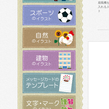
扇風機
入れる
ト