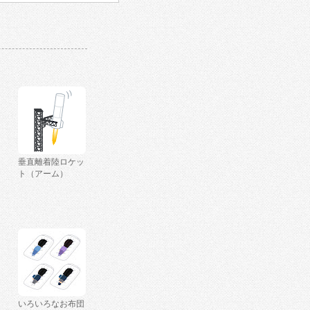
垂直離着陸ロケッ
ト（アーム）
いろいろなお布団