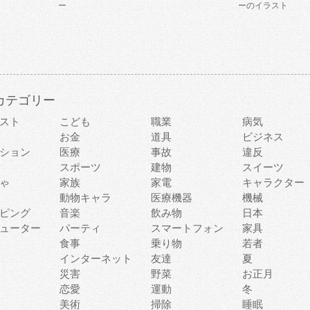
ー
ーのイラスト
カテゴリー
スト
こども
職業
病気
お金
道具
ビジネス
ション
医療
事故
違反
スポーツ
建物
スイーツ
ゃ
家族
家電
キャラクター
動物キャラ
医療機器
機械
ピング
音楽
飲み物
日本
ューター
パーティ
スマートフォン
家具
食事
乗り物
若者
インターネット
友達
夏
災害
野菜
お正月
恋愛
運動
冬
美術
掃除
睡眠