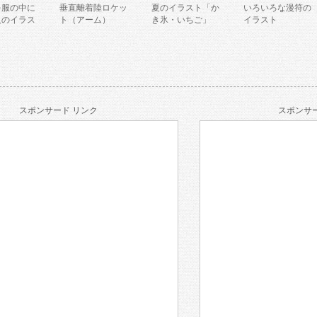
を服の中に
垂直離着陸ロケッ
夏のイラスト「か
いろいろな漫符の
人のイラス
ト（アーム）
き氷・いちご」
イラスト
スポンサード リンク
スポンサー