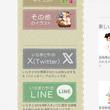
新し
扇風機
入れる
ト
いらすとやが更新されたらお知らせする
X（ツイッター）アカウントです。
いらすとやのLINEスタンプに関する情報
垂直離
をお知らせするLINEアカウントです。