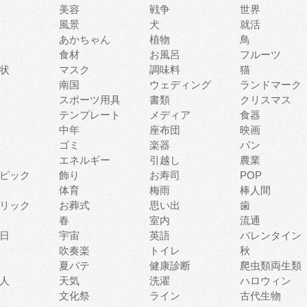
美容
戦争
世界
風景
犬
就活
あかちゃん
植物
鳥
食材
お風呂
フルーツ
状
マスク
調味料
猫
南国
ウェディング
ランドマーク
スポーツ用具
書類
クリスマス
テンプレート
メディア
食器
中年
座布団
映画
ゴミ
楽器
パン
エネルギー
引越し
農業
ピック
飾り
お寿司
POP
体育
梅雨
棒人間
リック
お葬式
思い出
歯
春
室内
流通
日
宇宙
英語
バレンタイン
吹奏楽
トイレ
秋
夏バテ
健康診断
爬虫類両生類
人
天気
洗濯
ハロウィン
文化祭
ライン
古代生物