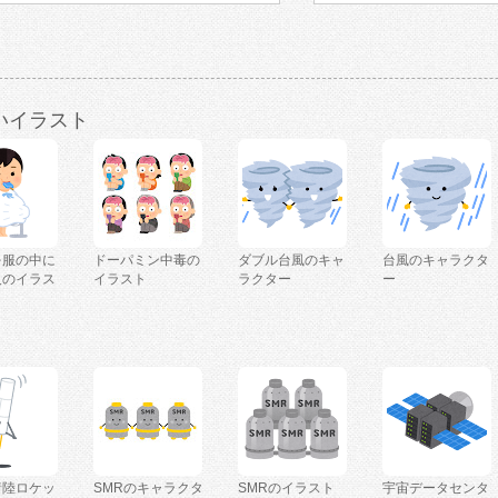
いイラスト
を服の中に
ドーパミン中毒の
ダブル台風のキャ
台風のキャラクタ
人のイラス
イラスト
ラクター
ー
着陸ロケッ
SMRのキャラクタ
SMRのイラスト
宇宙データセンタ