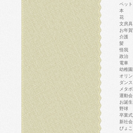
ペット
本
花
文房具
お年賀
介護
髪
怪我
政治
電車
幼稚園
オリン
ダンス
メタボ
運動会
お誕生
野球
卒業式
新社会
ぴょこ