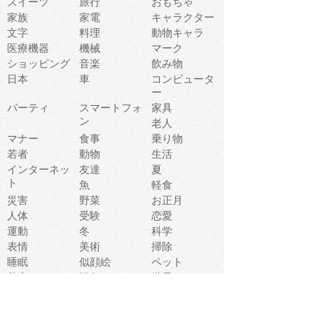
スイーツ
旅行
おもちゃ
家族
家電
キャラクター
文字
料理
動物キャラ
医療機器
機械
マーク
ショッピング
音楽
飲み物
日本
車
コンピュータ
ー
パーティ
スマートフォ
家具
ン
老人
マナー
食事
乗り物
若者
動物
生活
インターネッ
友達
夏
ト
魚
軽食
災害
野菜
お正月
人体
受験
恋愛
運動
冬
科学
表情
美術
掃除
睡眠
似顔絵
ペット
美容
戦争
世界
ファンタジー
本
風景
犬
就活
虫