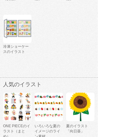
冷凍ショーケー
スのイラスト
人気のイラスト
ONE PIECEのイ
いろいろな夏の
夏のイラスト
ラスト（まと
イメージのライ
「向日葵」
め）
ン素材