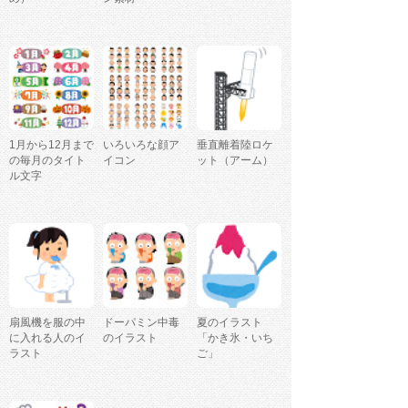
1月から12月まで
いろいろな顔ア
垂直離着陸ロケ
の毎月のタイト
イコン
ット（アーム）
ル文字
扇風機を服の中
ドーパミン中毒
夏のイラスト
に入れる人のイ
のイラスト
「かき氷・いち
ラスト
ご」