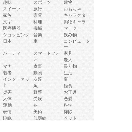
趣味
スポーツ
建物
スイーツ
旅行
おもちゃ
家族
家電
キャラクター
文字
料理
動物キャラ
医療機器
機械
マーク
ショッピング
音楽
飲み物
日本
車
コンピュータ
ー
パーティ
スマートフォ
家具
ン
老人
マナー
食事
乗り物
若者
動物
生活
インターネッ
友達
夏
ト
魚
軽食
災害
野菜
お正月
人体
受験
恋愛
運動
冬
科学
表情
美術
掃除
睡眠
似顔絵
ペット
美容
戦争
世界
ファンタジー
本
風景