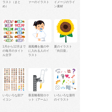
ラスト（まと
ァーのイラスト
イメージのライ
め）
ン素材
1月から12月まで
扇風機を服の中
夏のイラスト
の毎月のタイト
に入れる人のイ
「向日葵」
ル文字
ラスト
いろいろな顔ア
垂直離着陸ロケ
いろいろな漫符
イコン
ット（アーム）
のイラスト