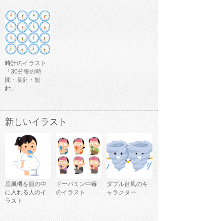
時計のイラスト
「30分毎の時
間・長針・短
針」
新しいイラスト
扇風機を服の中
ドーパミン中毒
ダブル台風のキ
に入れる人のイ
のイラスト
ャラクター
ラスト