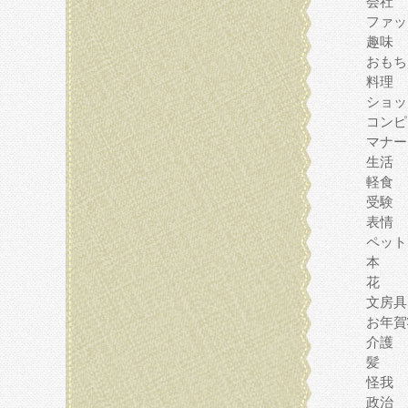
会社
ファッ
趣味
おもち
料理
ショッ
コンピ
マナー
生活
軽食
受験
表情
ペット
本
花
文房具
お年賀
介護
髪
怪我
政治