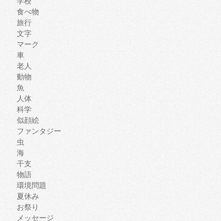
学校
食べ物
旅行
文字
マーク
車
老人
動物
魚
人体
科学
似顔絵
ファンタジー
虫
海
干支
物語
環境問題
夏休み
お祭り
メッセージ