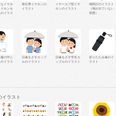
ろなイヤホ
骨伝導イヤホンの
イヤーカフ型イヤ
鳩時計のイラスト
ッドホンを
イラスト
ホンのイラスト
（鳩が出ていない
人のイラス
状態）
を服の中に
日傘をさすカップ
日傘をさす学生カ
折りたたみ傘のイ
人のイラス
ルのイラスト
ップルのイラスト
ラスト
のイラスト