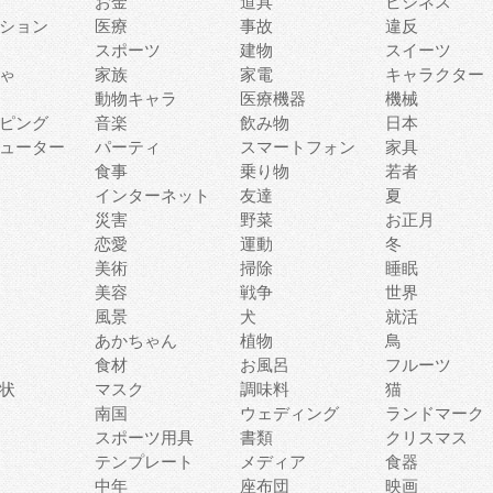
お金
道具
ビジネス
ション
医療
事故
違反
スポーツ
建物
スイーツ
ゃ
家族
家電
キャラクター
動物キャラ
医療機器
機械
ピング
音楽
飲み物
日本
ューター
パーティ
スマートフォン
家具
食事
乗り物
若者
インターネット
友達
夏
災害
野菜
お正月
恋愛
運動
冬
美術
掃除
睡眠
美容
戦争
世界
風景
犬
就活
あかちゃん
植物
鳥
食材
お風呂
フルーツ
状
マスク
調味料
猫
南国
ウェディング
ランドマーク
スポーツ用具
書類
クリスマス
テンプレート
メディア
食器
中年
座布団
映画