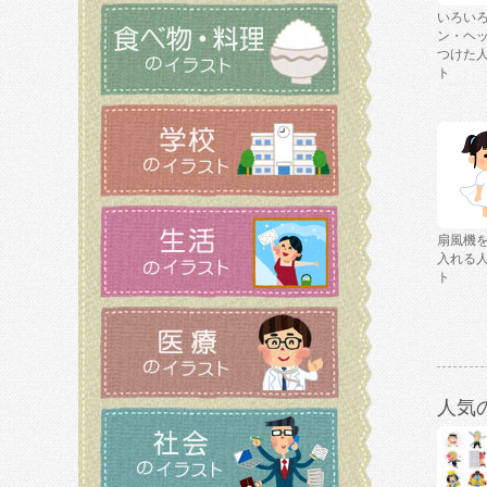
いろい
ン・ヘ
つけた
ト
扇風機
入れる
ト
人気