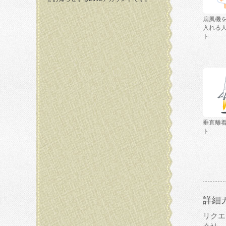
扇風機
入れる
ト
垂直離
ト
詳細
リクエ