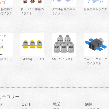
を服の中に
ドーパミン中毒の
ダブル台風のキャ
台風のキャラクタ
人のイラス
イラスト
ラクター
ー
着陸ロケッ
SMRのキャラクタ
SMRのイラスト
宇宙データセンタ
ー
ーのイラスト
カテゴリー
スト
こども
職業
病気