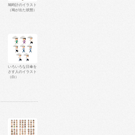
鳩時計のイラスト
（鳩が出た状態）
いろいろな日傘を
さす人のイラスト
（白）