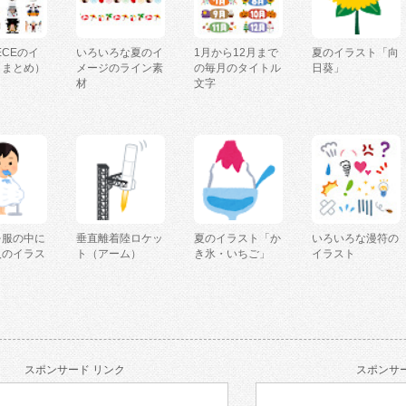
IECEのイ
いろいろな夏のイ
1月から12月まで
夏のイラスト「向
（まとめ）
メージのライン素
の毎月のタイトル
日葵」
材
文字
を服の中に
垂直離着陸ロケッ
夏のイラスト「か
いろいろな漫符の
人のイラス
ト（アーム）
き氷・いちご」
イラスト
スポンサード リンク
スポンサー