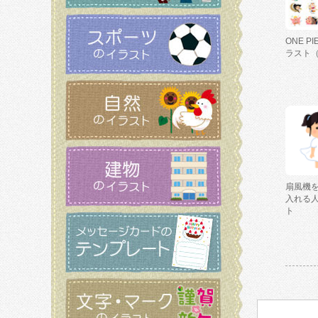
ONE P
ラスト
扇風機
入れる
ト