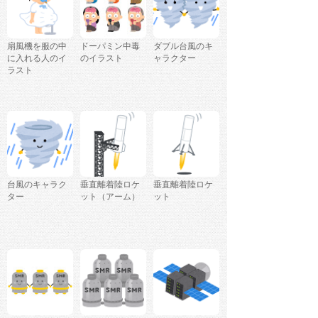
扇風機を服の中
ドーパミン中毒
ダブル台風のキ
に入れる人のイ
のイラスト
ャラクター
ラスト
台風のキャラク
垂直離着陸ロケ
垂直離着陸ロケ
ター
ット（アーム）
ット