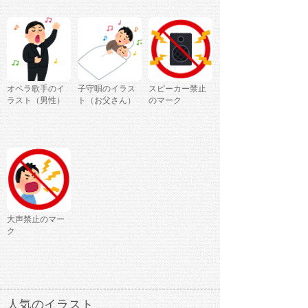
オペラ歌手のイ
子守唄のイラス
スピーカー禁止
ラスト（男性）
ト（お父さん）
のマーク
大声禁止のマー
ク
人気のイラスト