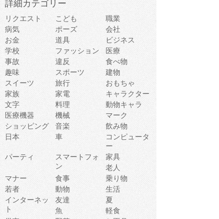
詳細カテゴリー
リクエスト
こども
職業
病気
ポーズ
会社
お金
道具
ビジネス
学校
ファッション
医療
事故
違反
食べ物
趣味
スポーツ
建物
スイーツ
旅行
おもちゃ
家族
家電
キャラクター
文字
料理
動物キャラ
医療機器
機械
マーク
ショッピング
音楽
飲み物
日本
車
コンピュータ
ー
パーティ
スマートフォ
家具
ン
老人
マナー
食事
乗り物
若者
動物
生活
インターネッ
友達
夏
ト
魚
軽食