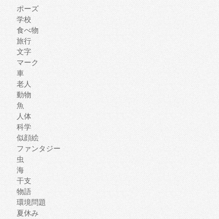
ポーズ
学校
食べ物
旅行
文字
マーク
車
老人
動物
魚
人体
科学
似顔絵
ファンタジー
虫
海
干支
物語
環境問題
夏休み