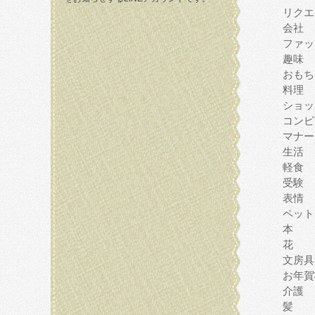
リクエ
会社
ファッ
趣味
おもち
料理
ショッ
コンピ
マナー
生活
軽食
受験
表情
ペット
本
花
文房具
お年賀
介護
髪