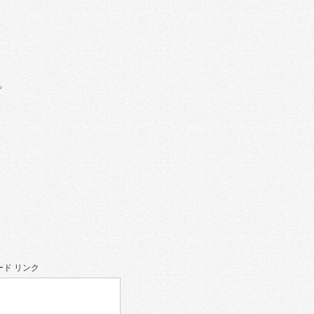
。
ド リンク