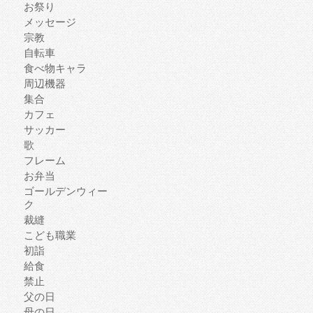
お祭り
メッセージ
宗教
自転車
食べ物キャラ
周辺機器
集合
カフェ
サッカー
歌
フレーム
お弁当
ゴールデンウィー
ク
裁縫
こども職業
初詣
給食
禁止
父の日
母の日