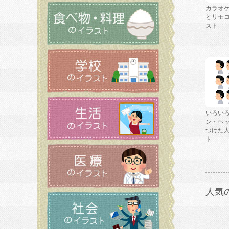
カラオ
とリモ
スト
いろい
ン・ヘ
つけた
ト
人気