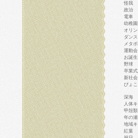
怪我
政治
電車
幼稚園
オリン
ダンス
メタボ
運動会
お誕生
野球
卒業式
新社会
ぴょこ
深海
人体キ
甲殻類
年の瀬
地域キ
紅葉
祝日