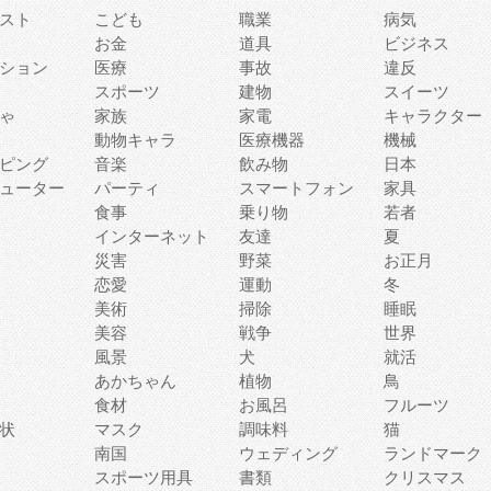
スト
こども
職業
病気
お金
道具
ビジネス
ション
医療
事故
違反
スポーツ
建物
スイーツ
ゃ
家族
家電
キャラクター
動物キャラ
医療機器
機械
ピング
音楽
飲み物
日本
ューター
パーティ
スマートフォン
家具
食事
乗り物
若者
インターネット
友達
夏
災害
野菜
お正月
恋愛
運動
冬
美術
掃除
睡眠
美容
戦争
世界
風景
犬
就活
あかちゃん
植物
鳥
食材
お風呂
フルーツ
状
マスク
調味料
猫
南国
ウェディング
ランドマーク
スポーツ用具
書類
クリスマス