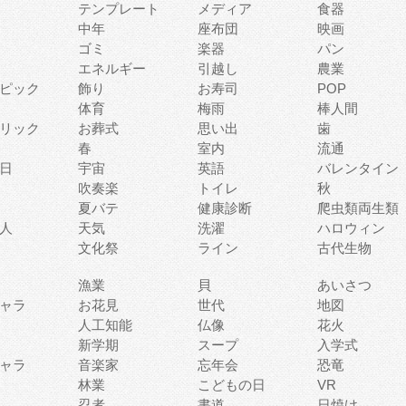
テンプレート
メディア
食器
中年
座布団
映画
ゴミ
楽器
パン
エネルギー
引越し
農業
ピック
飾り
お寿司
POP
体育
梅雨
棒人間
リック
お葬式
思い出
歯
春
室内
流通
日
宇宙
英語
バレンタイン
吹奏楽
トイレ
秋
夏バテ
健康診断
爬虫類両生類
人
天気
洗濯
ハロウィン
文化祭
ライン
古代生物
漁業
貝
あいさつ
ャラ
お花見
世代
地図
人工知能
仏像
花火
新学期
スープ
入学式
ャラ
音楽家
忘年会
恐竜
林業
こどもの日
VR
忍者
書道
日焼け