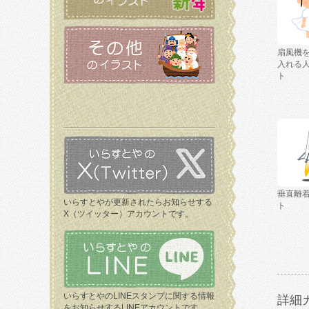
扇風機
入れる
ト
垂直離
いらすとやが更新されたらお知らせする
ト
X（ツイッター）アカウントです。
いらすとやのLINEスタンプに関する情報
詳細
をお知らせするLINEアカウントです。