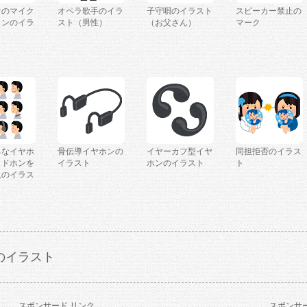
ケのマイク
オペラ歌手のイラ
子守唄のイラスト
スピーカー禁止の
コンのイラ
スト（男性）
（お父さん）
マーク
ろなイヤホ
骨伝導イヤホンの
イヤーカフ型イヤ
同担拒否のイラス
ッドホンを
イラスト
ホンのイラスト
ト
人のイラス
のイラスト
スポンサード リンク
スポンサー