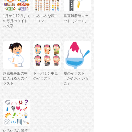
1月から12月まで
いろいろな顔ア
垂直離着陸ロケ
の毎月のタイト
イコン
ット（アーム）
ル文字
扇風機を服の中
ドーパミン中毒
夏のイラスト
に入れる人のイ
のイラスト
「かき氷・いち
ラスト
ご」
いろいろな漫符