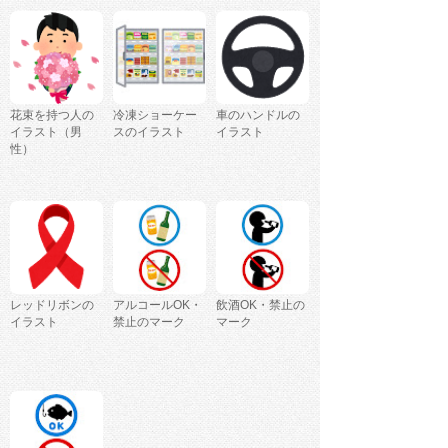
花束を持つ人の
冷凍ショーケー
車のハンドルの
イラスト（男
スのイラスト
イラスト
性）
レッドリボンの
アルコールOK・
飲酒OK・禁止の
イラスト
禁止のマーク
マーク