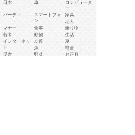
日本
車
コンピュータ
ー
パーティ
スマートフォ
家具
ン
老人
マナー
食事
乗り物
若者
動物
生活
インターネッ
友達
夏
ト
魚
軽食
災害
野菜
お正月
人体
受験
恋愛
運動
冬
科学
表情
美術
掃除
睡眠
似顔絵
ペット
美容
戦争
世界
ファンタジー
本
風景
犬
就活
虫
花
あかちゃん
植物
鳥
海
文房具
食材
お風呂
フルーツ
干支
お年賀状
マスク
調味料
猫
物語