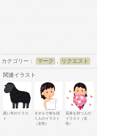
カテゴリー：
マーク
,
リクエスト
関連イラスト
黒い羊のイラス
タオルで体を拭
花束を持つ人の
ト
く人のイラスト
イラスト（女
（女性）
性）