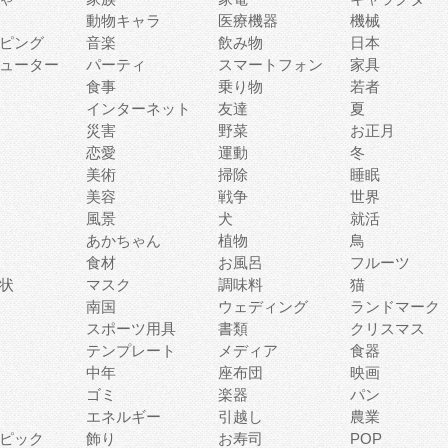
動物キャラ
医療機器
機械
ピング
音楽
飲み物
日本
ューター
パーティ
スマートフォン
家具
食事
乗り物
若者
インターネット
友達
夏
災害
野菜
お正月
恋愛
運動
冬
美術
掃除
睡眠
美容
戦争
世界
風景
犬
就活
あかちゃん
植物
鳥
食材
お風呂
フルーツ
状
マスク
調味料
猫
南国
ウェディング
ランドマーク
スポーツ用具
書類
クリスマス
テンプレート
メディア
食器
中年
座布団
映画
ゴミ
楽器
パン
エネルギー
引越し
農業
ピック
飾り
お寿司
POP