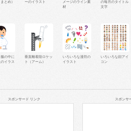
（まとめ）
ーのイラスト
メージのライン素
の毎月のタイトル
材
文字
を服の中に
垂直離着陸ロケッ
いろいろな漫符の
いろいろな顔アイ
人のイラス
ト（アーム）
イラスト
コン
スポンサード リンク
スポンサー