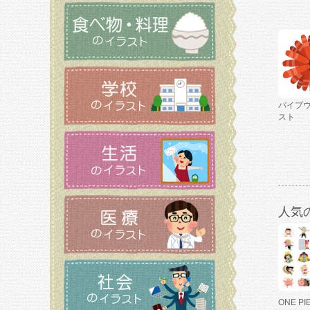
パイプ
スト
人気
ONE P