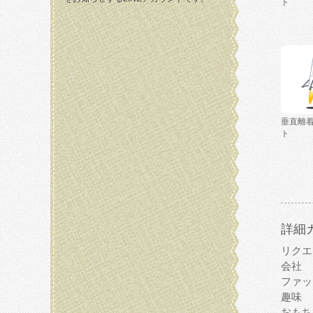
ト
垂直離
ト
詳細
リクエ
会社
ファッ
趣味
おもち