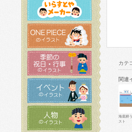
カテ
関連
海底耕
スト