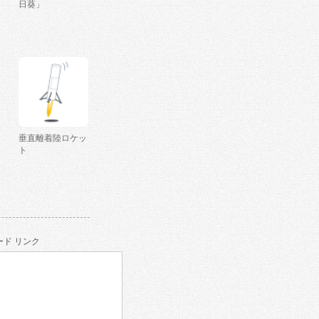
日葵」
垂直離着陸ロケッ
ト
ド リンク