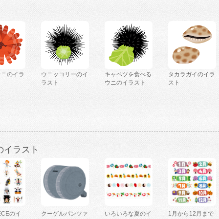
ウニのイラ
ウニッコリーのイ
キャベツを食べる
タカラガイのイラ
ラスト
ウニのイラスト
スト
のイラスト
IECEのイ
クーゲルパンツァ
いろいろな夏のイ
1月から12月まで