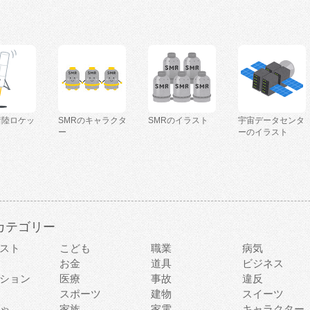
着陸ロケッ
SMRのキャラクタ
SMRのイラスト
宇宙データセンタ
ー
ーのイラスト
カテゴリー
スト
こども
職業
病気
お金
道具
ビジネス
ション
医療
事故
違反
スポーツ
建物
スイーツ
ゃ
家族
家電
キャラクター