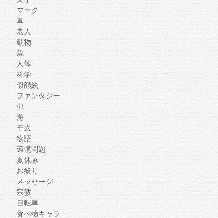
マーク
車
老人
動物
魚
人体
科学
似顔絵
ファンタジー
虫
海
干支
物語
環境問題
夏休み
お祭り
メッセージ
宗教
自転車
食べ物キャラ