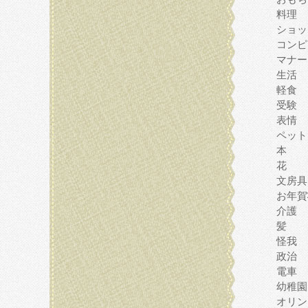
料理
ショッ
コンピ
マナー
生活
軽食
受験
表情
ペット
本
花
文房具
お年賀
介護
髪
怪我
政治
電車
幼稚園
オリン