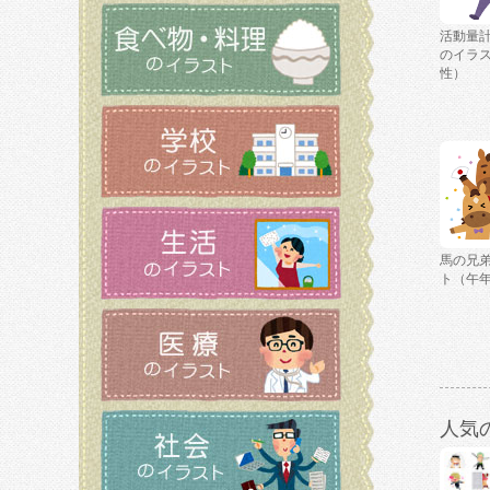
活動量
のイラ
性）
馬の兄
ト（午
人気