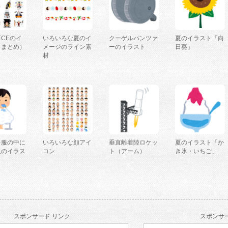
IECEのイ
いろいろな夏のイ
クーゲルパンツァ
夏のイラスト「向
（まとめ）
メージのライン素
ーのイラスト
日葵」
材
を服の中に
いろいろな顔アイ
垂直離着陸ロケッ
夏のイラスト「か
人のイラス
コン
ト（アーム）
き氷・いちご」
スポンサード リンク
スポンサー