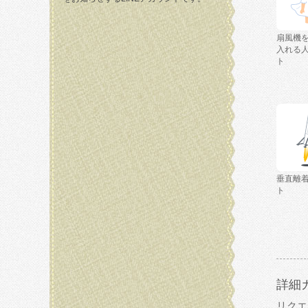
扇風機
入れる
ト
垂直離
ト
詳細
リクエ