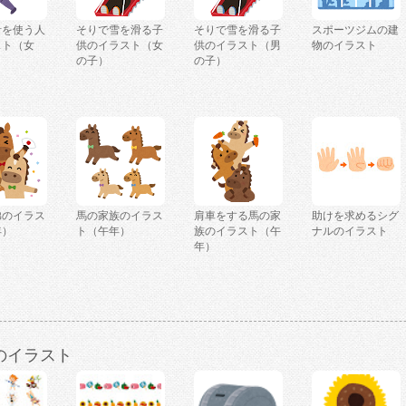
計を使う人
そりで雪を滑る子
そりで雪を滑る子
スポーツジムの建
スト（女
供のイラスト（女
供のイラスト（男
物のイラスト
の子）
の子）
弟のイラス
馬の家族のイラス
肩車をする馬の家
助けを求めるシグ
年）
ト（午年）
族のイラスト（午
ナルのイラスト
年）
のイラスト