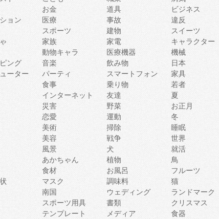
お金
道具
ビジネス
ション
医療
事故
違反
スポーツ
建物
スイーツ
ゃ
家族
家電
キャラクター
動物キャラ
医療機器
機械
ピング
音楽
飲み物
日本
ューター
パーティ
スマートフォン
家具
食事
乗り物
若者
インターネット
友達
夏
災害
野菜
お正月
恋愛
運動
冬
美術
掃除
睡眠
美容
戦争
世界
風景
犬
就活
あかちゃん
植物
鳥
食材
お風呂
フルーツ
状
マスク
調味料
猫
南国
ウェディング
ランドマーク
スポーツ用具
書類
クリスマス
テンプレート
メディア
食器