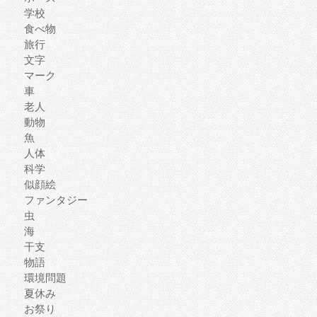
学校
食べ物
旅行
文字
マーク
車
老人
動物
魚
人体
科学
似顔絵
ファンタジー
虫
海
干支
物語
環境問題
夏休み
お祭り