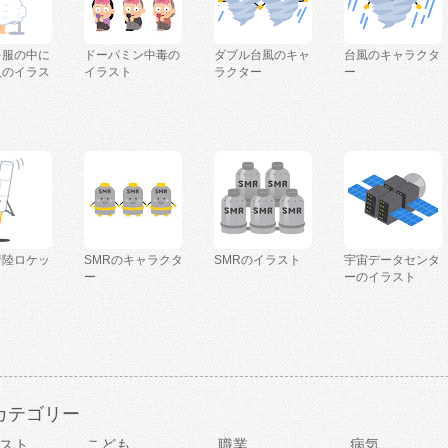
を服の中に
ドーパミン中毒の
ダブル台風のキャ
台風のキャラクタ
人のイラス
イラスト
ラクター
ー
着陸ロケッ
SMRのキャラクタ
SMRのイラスト
宇宙データセンタ
ー
ーのイラスト
カテゴリー
スト
こども
職業
病気