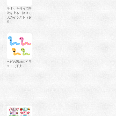
手すりを持って階
段を上る・降りる
人のイラスト（女
性）
ヘビの家族のイラ
スト（干支）