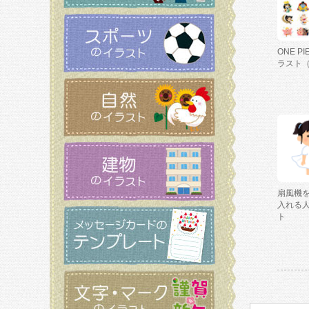
ONE P
ラスト
扇風機
入れる
ト