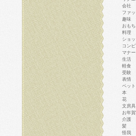
会社
ファッ
趣味
おもち
料理
ショッ
コンピ
マナー
生活
軽食
受験
表情
ペット
本
花
文房具
お年賀
介護
髪
怪我