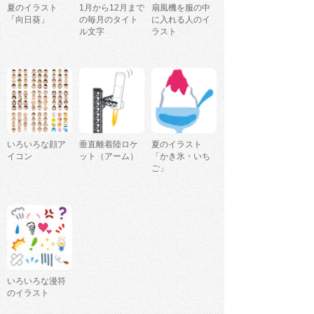
夏のイラスト
1月から12月まで
扇風機を服の中
「向日葵」
の毎月のタイト
に入れる人のイ
ル文字
ラスト
いろいろな顔ア
垂直離着陸ロケ
夏のイラスト
イコン
ット（アーム）
「かき氷・いち
ご」
いろいろな漫符
のイラスト