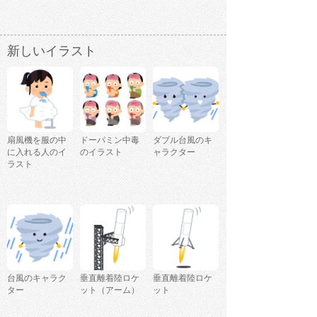
新しいイラスト
扇風機を服の中
ドーパミン中毒
ダブル台風のキ
に入れる人のイ
のイラスト
ャラクター
ラスト
台風のキャラク
垂直離着陸ロケ
垂直離着陸ロケ
ター
ット（アーム）
ット