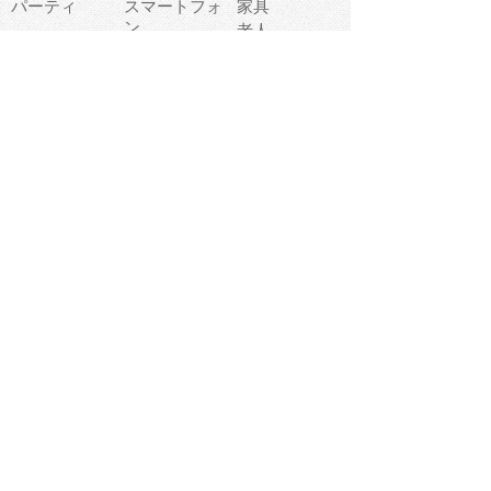
パーティ
スマートフォ
家具
ン
老人
マナー
食事
乗り物
若者
動物
生活
インターネッ
友達
夏
ト
魚
軽食
災害
野菜
お正月
人体
受験
恋愛
運動
冬
科学
表情
美術
掃除
睡眠
似顔絵
ペット
美容
戦争
世界
ファンタジー
本
風景
犬
就活
虫
花
あかちゃん
植物
鳥
海
文房具
食材
お風呂
フルーツ
干支
お年賀状
マスク
調味料
猫
物語
介護
南国
ウェディング
ランドマーク
環境問題
髪