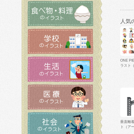
人気
ONE P
ラスト
垂直離
ト（ア