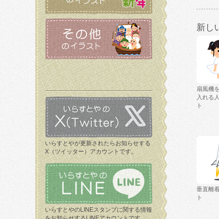
新し
扇風機
入れる
ト
いらすとやが更新されたらお知らせする
X（ツイッター）アカウントです。
垂直離
ト
いらすとやのLINEスタンプに関する情報
をお知らせするLINEアカウントです。