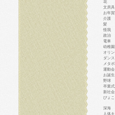
花
文房具
お年賀
介護
髪
怪我
政治
電車
幼稚園
オリン
ダンス
メタボ
運動会
お誕生
野球
卒業式
新社会
ぴょこ
深海
人体キ