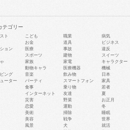
カテゴリー
スト
こども
職業
病気
お金
道具
ビジネス
ション
医療
事故
違反
スポーツ
建物
スイーツ
ゃ
家族
家電
キャラクター
動物キャラ
医療機器
機械
ピング
音楽
飲み物
日本
ューター
パーティ
スマートフォン
家具
食事
乗り物
若者
インターネット
友達
夏
災害
野菜
お正月
恋愛
運動
冬
美術
掃除
睡眠
美容
戦争
世界
風景
犬
就活