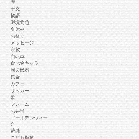
海
干支
物語
環境問題
夏休み
お祭り
メッセージ
宗教
自転車
食べ物キャラ
周辺機器
集合
カフェ
サッカー
歌
フレーム
お弁当
ゴールデンウィー
ク
裁縫
こども職業