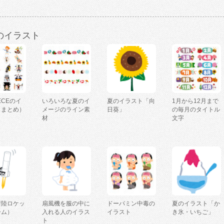
のイラスト
IECEのイ
いろいろな夏のイ
夏のイラスト「向
1月から12月まで
（まとめ）
メージのライン素
日葵」
の毎月のタイトル
材
文字
着陸ロケッ
扇風機を服の中に
ドーパミン中毒の
夏のイラスト「か
ーム）
入れる人のイラス
イラスト
き氷・いちご」
ト