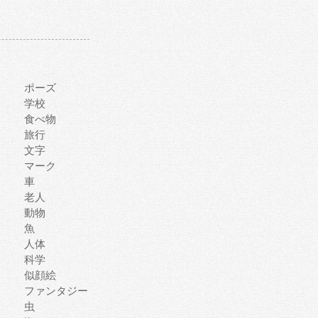
ポーズ
学校
食べ物
旅行
文字
マーク
車
老人
動物
魚
人体
科学
似顔絵
ファンタジー
虫