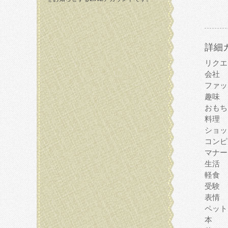
詳細
リクエ
会社
ファッ
趣味
おもち
料理
ショッ
コンピ
マナー
生活
軽食
受験
表情
ペット
本