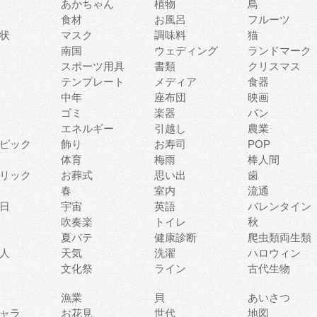
あかちゃん
植物
鳥
食材
お風呂
フルーツ
状
マスク
調味料
猫
南国
ウェディング
ランドマーク
スポーツ用具
書類
クリスマス
テンプレート
メディア
食器
中年
座布団
映画
ゴミ
楽器
パン
エネルギー
引越し
農業
ピック
飾り
お寿司
POP
体育
梅雨
棒人間
リック
お葬式
思い出
歯
春
室内
流通
日
宇宙
英語
バレンタイン
吹奏楽
トイレ
秋
夏バテ
健康診断
爬虫類両生類
人
天気
洗濯
ハロウィン
文化祭
ライン
古代生物
漁業
貝
あいさつ
ャラ
お花見
世代
地図