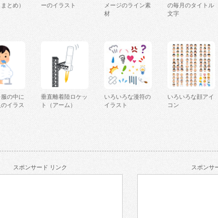
（まとめ）
ーのイラスト
メージのライン素
の毎月のタイトル
材
文字
を服の中に
垂直離着陸ロケッ
いろいろな漫符の
いろいろな顔アイ
人のイラス
ト（アーム）
イラスト
コン
スポンサード リンク
スポンサー