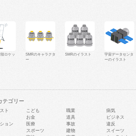
着陸ロケッ
SMRのキャラクタ
SMRのイラスト
宇宙データセンタ
ー
ーのイラスト
カテゴリー
スト
こども
職業
病気
お金
道具
ビジネス
ション
医療
事故
違反
スポーツ
建物
スイーツ