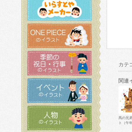
カテ
関連
馬の兄
ト（午