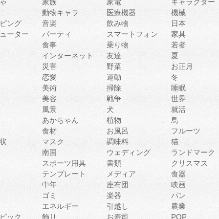
ゃ
家族
家電
キャラクター
動物キャラ
医療機器
機械
ピング
音楽
飲み物
日本
ューター
パーティ
スマートフォン
家具
食事
乗り物
若者
インターネット
友達
夏
災害
野菜
お正月
恋愛
運動
冬
美術
掃除
睡眠
美容
戦争
世界
風景
犬
就活
あかちゃん
植物
鳥
食材
お風呂
フルーツ
状
マスク
調味料
猫
南国
ウェディング
ランドマーク
スポーツ用具
書類
クリスマス
テンプレート
メディア
食器
中年
座布団
映画
ゴミ
楽器
パン
エネルギー
引越し
農業
ピック
飾り
お寿司
POP