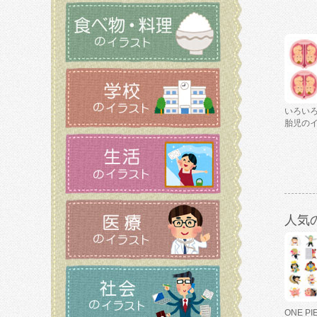
いろい
胎児の
人気
ONE P