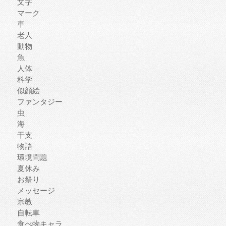
文字
マーク
車
老人
動物
魚
人体
科学
似顔絵
ファンタジー
虫
海
干支
物語
環境問題
夏休み
お祭り
メッセージ
宗教
自転車
食べ物キャラ