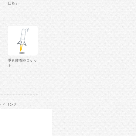
日葵」
垂直離着陸ロケッ
ト
ド リンク