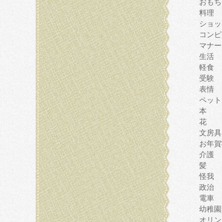
おもち
料理
ショッ
コンピ
マナー
生活
軽食
受験
表情
ペット
本
花
文房具
お年賀
介護
髪
怪我
政治
電車
幼稚園
オリン