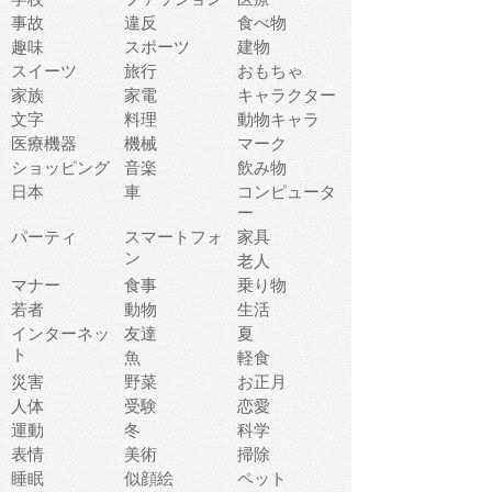
事故
違反
食べ物
趣味
スポーツ
建物
スイーツ
旅行
おもちゃ
家族
家電
キャラクター
文字
料理
動物キャラ
医療機器
機械
マーク
ショッピング
音楽
飲み物
日本
車
コンピュータ
ー
パーティ
スマートフォ
家具
ン
老人
マナー
食事
乗り物
若者
動物
生活
インターネッ
友達
夏
ト
魚
軽食
災害
野菜
お正月
人体
受験
恋愛
運動
冬
科学
表情
美術
掃除
睡眠
似顔絵
ペット