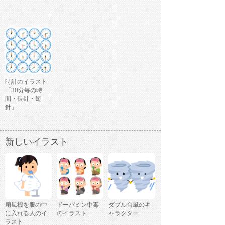
時計のイラスト
「30分毎の時
間・長針・短
針」
新しいイラスト
扇風機を服の中
ドーパミン中毒
ダブル台風のキ
に入れる人のイ
のイラスト
ャラクター
ラスト