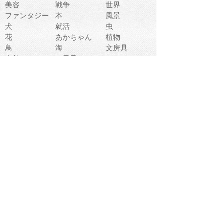
美容
戦争
世界
ファンタジー
本
風景
犬
就活
虫
花
あかちゃん
植物
鳥
海
文房具
食材
お風呂
フルーツ
干支
お年賀状
マスク
調味料
猫
物語
介護
南国
ウェディング
ランドマーク
環境問題
髪
スポーツ用具
書類
クリスマス
夏休み
怪我
テンプレート
メディア
食器
お祭り
政治
中年
座布団
映画
メッセージ
電車
ゴミ
楽器
パン
宗教
幼稚園
エネルギー
引越し
農業
自転車
オリンピック
飾り
お寿司
POP
食べ物キャラ
ダンス