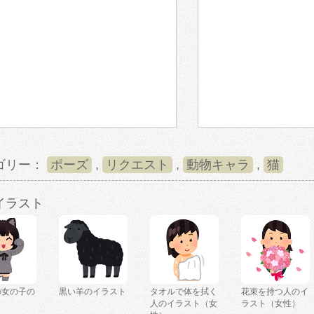
ゴリー：
ポーズ
,
リクエスト
,
動物キャラ
,
猫
イラスト
の女の子の
黒い羊のイラスト
タオルで体を拭く
花束を持つ人のイ
ト
人のイラスト（女
ラスト（女性）