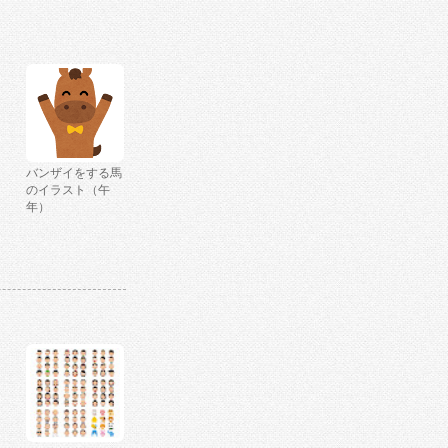
バンザイをする馬
のイラスト（午
年）