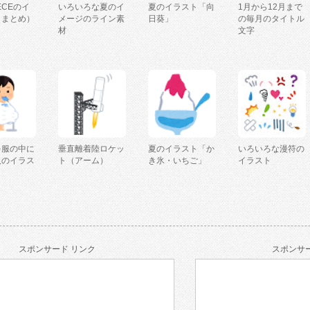
IECEのイ
いろいろな夏のイ
夏のイラスト「向
1月から12月まで
（まとめ）
メージのライン素
日葵」
の毎月のタイトル
材
文字
を服の中に
垂直離着陸ロケッ
夏のイラスト「か
いろいろな漫符の
人のイラス
ト（アーム）
き氷・いちご」
イラスト
スポンサード リンク
スポンサー