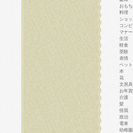
おもち
料理
ショッ
コンピ
マナー
生活
軽食
受験
表情
ペット
本
花
文房具
お年賀
介護
髪
怪我
政治
電車
幼稚園