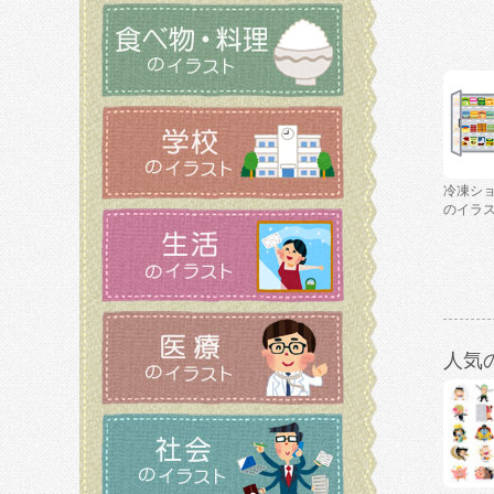
冷凍シ
のイラ
人気