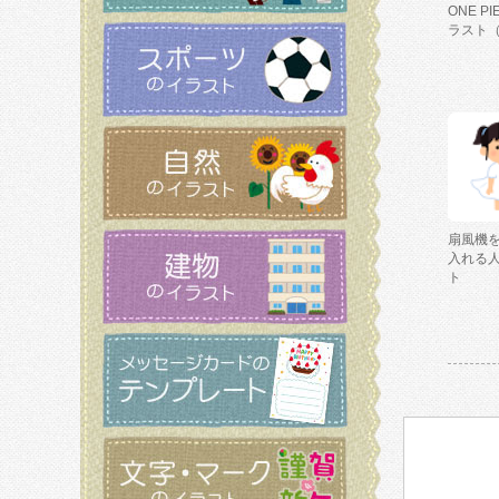
ONE P
ラスト
扇風機
入れる
ト