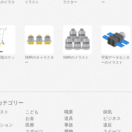
人のイラス
イラスト
ラクター
ー
着陸ロケッ
SMRのキャラクタ
SMRのイラスト
宇宙データセンタ
ー
ーのイラスト
カテゴリー
スト
こども
職業
病気
お金
道具
ビジネス
ション
医療
事故
違反
スポーツ
建物
スイーツ