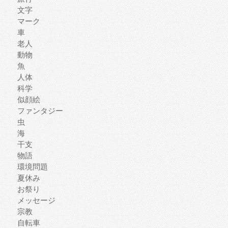
文字
マーク
車
老人
動物
魚
人体
科学
似顔絵
ファンタジー
虫
海
干支
物語
環境問題
夏休み
お祭り
メッセージ
宗教
自転車