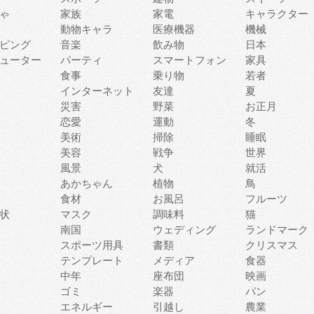
ゃ
家族
家電
キャラクター
動物キャラ
医療機器
機械
ピング
音楽
飲み物
日本
ューター
パーティ
スマートフォン
家具
食事
乗り物
若者
インターネット
友達
夏
災害
野菜
お正月
恋愛
運動
冬
美術
掃除
睡眠
美容
戦争
世界
風景
犬
就活
あかちゃん
植物
鳥
食材
お風呂
フルーツ
状
マスク
調味料
猫
南国
ウェディング
ランドマーク
スポーツ用具
書類
クリスマス
テンプレート
メディア
食器
中年
座布団
映画
ゴミ
楽器
パン
エネルギー
引越し
農業