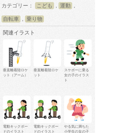
カテゴリー：
こども
,
運動
,
自転車
,
乗り物
関連イラスト
垂直離着陸ロケ
垂直離着陸ロケ
スケボーに乗る
ット（アーム）
ット
女の子のイラス
ト
電動キックボー
電動キックボー
やる気に満ちた
ドのイラスト
ドのイラスト
小学生の女の子