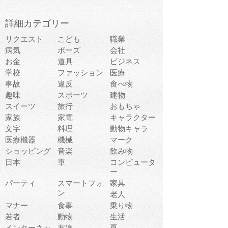
詳細カテゴリー
リクエスト
こども
職業
病気
ポーズ
会社
お金
道具
ビジネス
学校
ファッション
医療
事故
違反
食べ物
趣味
スポーツ
建物
スイーツ
旅行
おもちゃ
家族
家電
キャラクター
文字
料理
動物キャラ
医療機器
機械
マーク
ショッピング
音楽
飲み物
日本
車
コンピュータ
ー
パーティ
スマートフォ
家具
ン
老人
マナー
食事
乗り物
若者
動物
生活
インターネッ
友達
夏