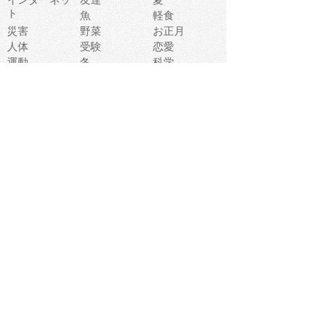
ト
魚
軽食
災害
野菜
お正月
人体
受験
恋愛
運動
冬
科学
表情
美術
掃除
睡眠
似顔絵
ペット
美容
戦争
世界
ファンタジー
本
風景
犬
就活
虫
花
あかちゃん
植物
鳥
海
文房具
食材
お風呂
フルーツ
干支
お年賀状
マスク
調味料
猫
物語
介護
南国
ウェディング
ランドマーク
環境問題
髪
スポーツ用具
書類
クリスマス
夏休み
怪我
テンプレート
メディア
食器
お祭り
政治
中年
座布団