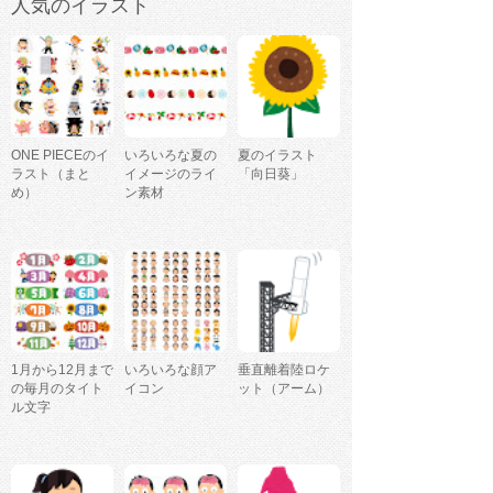
人気のイラスト
ONE PIECEのイ
いろいろな夏の
夏のイラスト
ラスト（まと
イメージのライ
「向日葵」
め）
ン素材
1月から12月まで
いろいろな顔ア
垂直離着陸ロケ
の毎月のタイト
イコン
ット（アーム）
ル文字