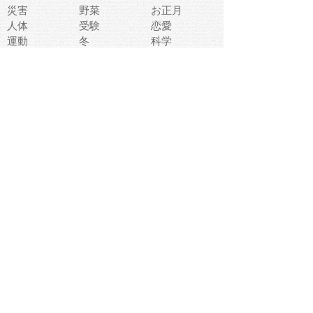
災害
野菜
お正月
人体
受験
恋愛
運動
冬
科学
表情
美術
掃除
睡眠
似顔絵
ペット
美容
戦争
世界
ファンタジー
本
風景
犬
就活
虫
花
あかちゃん
植物
鳥
海
文房具
食材
お風呂
フルーツ
干支
お年賀状
マスク
調味料
猫
物語
介護
南国
ウェディング
ランドマーク
環境問題
髪
スポーツ用具
書類
クリスマス
夏休み
怪我
テンプレート
メディア
食器
お祭り
政治
中年
座布団
映画
メッセージ
電車