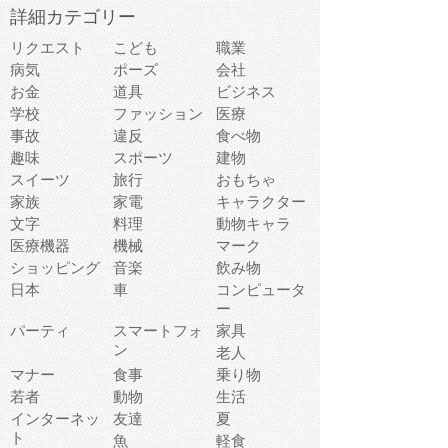
詳細カテゴリー
リクエスト
こども
職業
病気
ポーズ
会社
お金
道具
ビジネス
学校
ファッション
医療
事故
違反
食べ物
趣味
スポーツ
建物
スイーツ
旅行
おもちゃ
家族
家電
キャラクター
文字
料理
動物キャラ
医療機器
機械
マーク
ショッピング
音楽
飲み物
日本
車
コンピュータ
ー
パーティ
スマートフォ
家具
ン
老人
マナー
食事
乗り物
若者
動物
生活
インターネッ
友達
夏
ト
魚
軽食