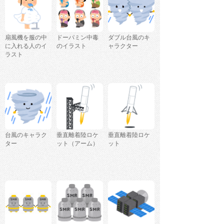
扇風機を服の中
ドーパミン中毒
ダブル台風のキ
に入れる人のイ
のイラスト
ャラクター
ラスト
台風のキャラク
垂直離着陸ロケ
垂直離着陸ロケ
ター
ット（アーム）
ット