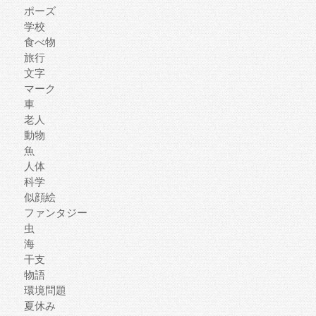
ポーズ
学校
食べ物
旅行
文字
マーク
車
老人
動物
魚
人体
科学
似顔絵
ファンタジー
虫
海
干支
物語
環境問題
夏休み