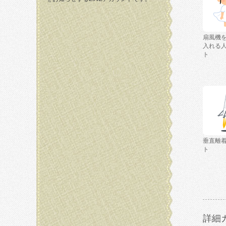
扇風機
入れる
ト
垂直離
ト
詳細