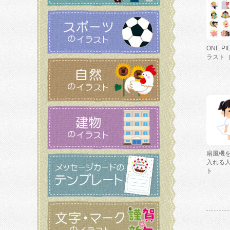
ONE P
ラスト
扇風機
入れる
ト