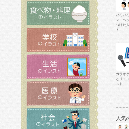
いろい
ン・ヘ
つけた
ト
カラオ
とリモ
スト
人気