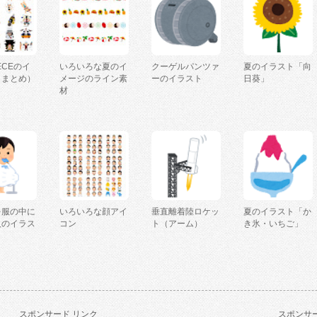
IECEのイ
いろいろな夏のイ
クーゲルパンツァ
夏のイラスト「向
（まとめ）
メージのライン素
ーのイラスト
日葵」
材
を服の中に
いろいろな顔アイ
垂直離着陸ロケッ
夏のイラスト「か
人のイラス
コン
ト（アーム）
き氷・いちご」
スポンサード リンク
スポンサー