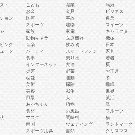
スト
こども
職業
病気
お金
道具
ビジネス
ション
医療
事故
違反
スポーツ
建物
スイーツ
ゃ
家族
家電
キャラクター
動物キャラ
医療機器
機械
ピング
音楽
飲み物
日本
ューター
パーティ
スマートフォン
家具
食事
乗り物
若者
インターネット
友達
夏
災害
野菜
お正月
恋愛
運動
冬
美術
掃除
睡眠
美容
戦争
世界
風景
犬
就活
あかちゃん
植物
鳥
食材
お風呂
フルーツ
状
マスク
調味料
猫
南国
ウェディング
ランドマーク
スポーツ用具
書類
クリスマス