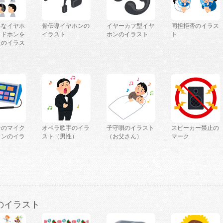
ろなイヤホ
骨伝導イヤホンの
イヤーカフ型イヤ
同担拒否のイラス
ッドホンを
イラスト
ホンのイラスト
ト
人のイラス
ケのマイク
オペラ歌手のイラ
子守唄のイラスト
スピーカー禁止の
コンのイラ
スト（男性）
（お父さん）
マーク
のイラスト