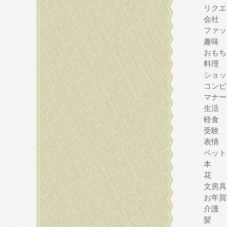
リクエ
会社
ファッ
趣味
おもち
料理
ショッ
コンピ
マナー
生活
軽食
受験
表情
ペット
本
花
文房具
お年賀
介護
髪