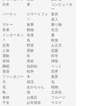
日本
車
コンピュータ
ー
パーティ
スマートフォ
家具
ン
老人
マナー
食事
乗り物
若者
動物
生活
インターネッ
友達
夏
ト
魚
軽食
災害
野菜
お正月
人体
受験
恋愛
運動
冬
科学
表情
美術
掃除
睡眠
似顔絵
ペット
美容
戦争
世界
ファンタジー
本
風景
犬
就活
虫
花
あかちゃん
植物
鳥
海
文房具
食材
お風呂
フルーツ
干支
お年賀状
マスク