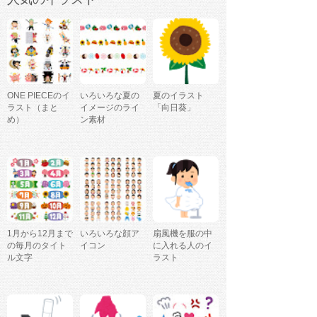
ONE PIECEのイ
いろいろな夏の
夏のイラスト
ラスト（まと
イメージのライ
「向日葵」
め）
ン素材
1月から12月まで
いろいろな顔ア
扇風機を服の中
の毎月のタイト
イコン
に入れる人のイ
ル文字
ラスト