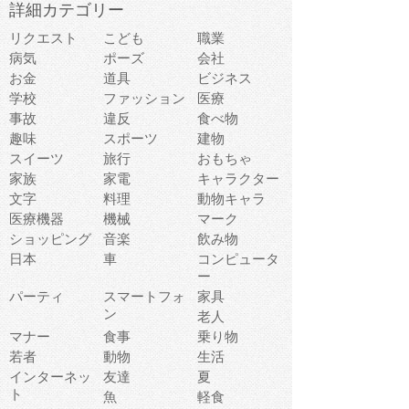
詳細カテゴリー
リクエスト
こども
職業
病気
ポーズ
会社
お金
道具
ビジネス
学校
ファッション
医療
事故
違反
食べ物
趣味
スポーツ
建物
スイーツ
旅行
おもちゃ
家族
家電
キャラクター
文字
料理
動物キャラ
医療機器
機械
マーク
ショッピング
音楽
飲み物
日本
車
コンピュータ
ー
パーティ
スマートフォ
家具
ン
老人
マナー
食事
乗り物
若者
動物
生活
インターネッ
友達
夏
ト
魚
軽食