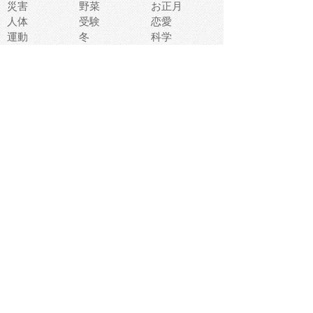
災害
野菜
お正月
人体
受験
恋愛
運動
冬
科学
表情
美術
掃除
睡眠
似顔絵
ペット
美容
戦争
世界
ファンタジー
本
風景
犬
就活
虫
花
あかちゃん
植物
鳥
海
文房具
食材
お風呂
フルーツ
干支
お年賀状
マスク
調味料
猫
物語
介護
南国
ウェディング
ランドマーク
環境問題
髪
スポーツ用具
書類
クリスマス
夏休み
怪我
テンプレート
メディア
食器
お祭り
政治
中年
座布団
映画
メッセージ
電車