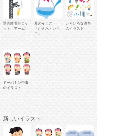
垂直離着陸ロケ
夏のイラスト
いろいろな漫符
ット（アーム）
「かき氷・いち
のイラスト
ご」
ドーパミン中毒
のイラスト
新しいイラスト