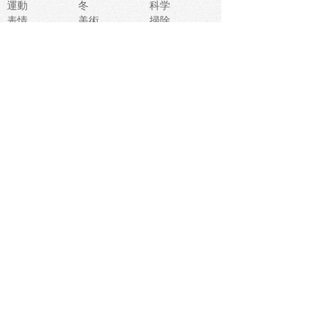
運動
冬
科学
表情
美術
掃除
睡眠
似顔絵
ペット
美容
戦争
世界
ファンタジー
本
風景
犬
就活
虫
花
あかちゃん
植物
鳥
海
文房具
食材
お風呂
フルーツ
干支
お年賀状
マスク
調味料
猫
物語
介護
南国
ウェディング
ランドマーク
環境問題
髪
スポーツ用具
書類
クリスマス
夏休み
怪我
テンプレート
メディア
食器
お祭り
政治
中年
座布団
映画
メッセージ
電車
ゴミ
楽器
パン
宗教
幼稚園
エネルギー
引越し
農業
自転車