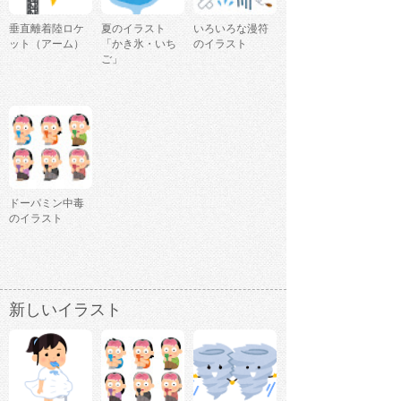
垂直離着陸ロケ
夏のイラスト
いろいろな漫符
ット（アーム）
「かき氷・いち
のイラスト
ご」
ドーパミン中毒
のイラスト
新しいイラスト