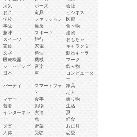
病気
ポーズ
会社
お金
道具
ビジネス
学校
ファッション
医療
事故
違反
食べ物
趣味
スポーツ
建物
スイーツ
旅行
おもちゃ
家族
家電
キャラクター
文字
料理
動物キャラ
医療機器
機械
マーク
ショッピング
音楽
飲み物
日本
車
コンピュータ
ー
パーティ
スマートフォ
家具
ン
老人
マナー
食事
乗り物
若者
動物
生活
インターネッ
友達
夏
ト
魚
軽食
災害
野菜
お正月
人体
受験
恋愛