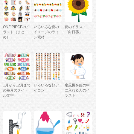
ONE PIECEのイ
いろいろな夏の
夏のイラスト
ラスト（まと
イメージのライ
「向日葵」
め）
ン素材
1月から12月まで
いろいろな顔ア
扇風機を服の中
の毎月のタイト
イコン
に入れる人のイ
ル文字
ラスト