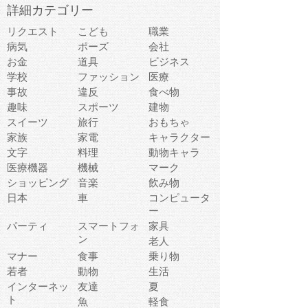
詳細カテゴリー
リクエスト
こども
職業
病気
ポーズ
会社
お金
道具
ビジネス
学校
ファッション
医療
事故
違反
食べ物
趣味
スポーツ
建物
スイーツ
旅行
おもちゃ
家族
家電
キャラクター
文字
料理
動物キャラ
医療機器
機械
マーク
ショッピング
音楽
飲み物
日本
車
コンピュータ
ー
パーティ
スマートフォ
家具
ン
老人
マナー
食事
乗り物
若者
動物
生活
インターネッ
友達
夏
ト
魚
軽食