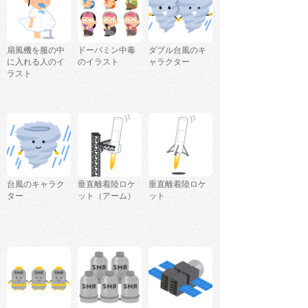
扇風機を服の中
ドーパミン中毒
ダブル台風のキ
に入れる人のイ
のイラスト
ャラクター
ラスト
台風のキャラク
垂直離着陸ロケ
垂直離着陸ロケ
ター
ット（アーム）
ット