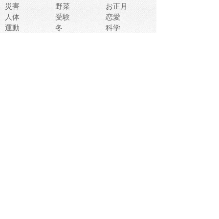
災害
野菜
お正月
人体
受験
恋愛
運動
冬
科学
表情
美術
掃除
睡眠
似顔絵
ペット
美容
戦争
世界
ファンタジー
本
風景
犬
就活
虫
花
あかちゃん
植物
鳥
海
文房具
食材
お風呂
フルーツ
干支
お年賀状
マスク
調味料
猫
物語
介護
南国
ウェディング
ランドマーク
環境問題
髪
スポーツ用具
書類
クリスマス
夏休み
怪我
テンプレート
メディア
食器
お祭り
政治
中年
座布団
映画
メッセージ
電車