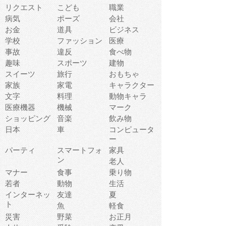
リクエスト
こども
職業
病気
ポーズ
会社
お金
道具
ビジネス
学校
ファッション
医療
事故
違反
食べ物
趣味
スポーツ
建物
スイーツ
旅行
おもちゃ
家族
家電
キャラクター
文字
料理
動物キャラ
医療機器
機械
マーク
ショッピング
音楽
飲み物
日本
車
コンピュータ
ー
パーティ
スマートフォ
家具
ン
老人
マナー
食事
乗り物
若者
動物
生活
インターネッ
友達
夏
ト
魚
軽食
災害
野菜
お正月