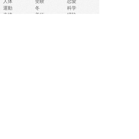
人体
受験
恋愛
運動
冬
科学
表情
美術
掃除
睡眠
似顔絵
ペット
美容
戦争
世界
ファンタジー
本
風景
犬
就活
虫
花
あかちゃん
植物
鳥
海
文房具
食材
お風呂
フルーツ
干支
お年賀状
マスク
調味料
猫
物語
介護
南国
ウェディング
ランドマーク
環境問題
髪
スポーツ用具
書類
クリスマス
夏休み
怪我
テンプレート
メディア
食器
お祭り
政治
中年
座布団
映画
メッセージ
電車
ゴミ
楽器
パン
宗教
幼稚園
エネルギー