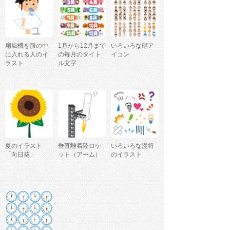
扇風機を服の中
1月から12月まで
いろいろな顔ア
に入れる人のイ
の毎月のタイト
イコン
ラスト
ル文字
夏のイラスト
垂直離着陸ロケ
いろいろな漫符
「向日葵」
ット（アーム）
のイラスト