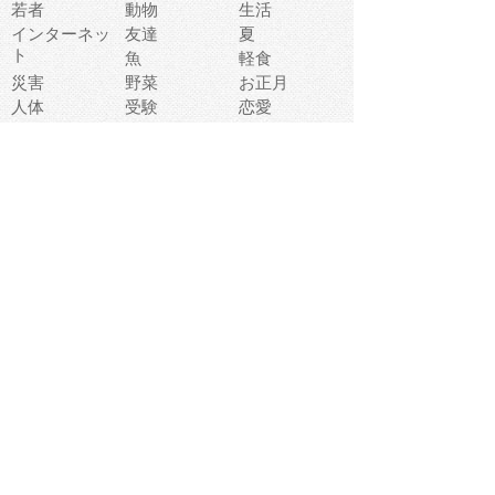
若者
動物
生活
インターネッ
友達
夏
ト
魚
軽食
災害
野菜
お正月
人体
受験
恋愛
運動
冬
科学
表情
美術
掃除
睡眠
似顔絵
ペット
美容
戦争
世界
ファンタジー
本
風景
犬
就活
虫
花
あかちゃん
植物
鳥
海
文房具
食材
お風呂
フルーツ
干支
お年賀状
マスク
調味料
猫
物語
介護
南国
ウェディング
ランドマーク
環境問題
髪
スポーツ用具
書類
クリスマス
夏休み
怪我
テンプレート