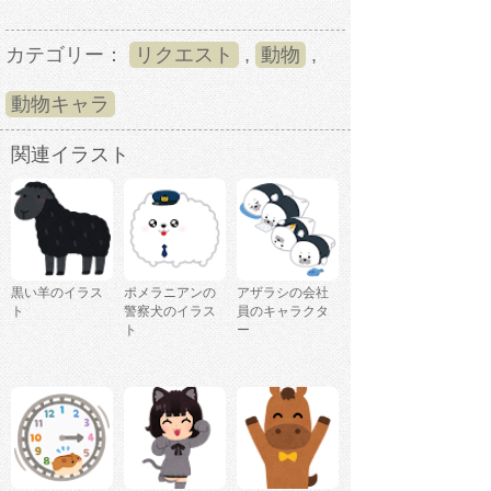
カテゴリー：
リクエスト
,
動物
,
動物キャラ
関連イラスト
黒い羊のイラス
ポメラニアンの
アザラシの会社
ト
警察犬のイラス
員のキャラクタ
ト
ー