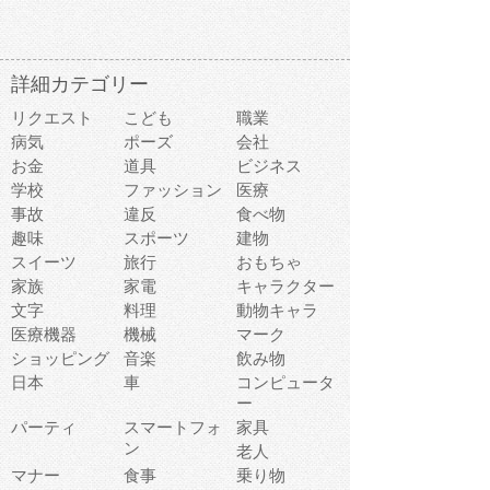
詳細カテゴリー
リクエスト
こども
職業
病気
ポーズ
会社
お金
道具
ビジネス
学校
ファッション
医療
事故
違反
食べ物
趣味
スポーツ
建物
スイーツ
旅行
おもちゃ
家族
家電
キャラクター
文字
料理
動物キャラ
医療機器
機械
マーク
ショッピング
音楽
飲み物
日本
車
コンピュータ
ー
パーティ
スマートフォ
家具
ン
老人
マナー
食事
乗り物