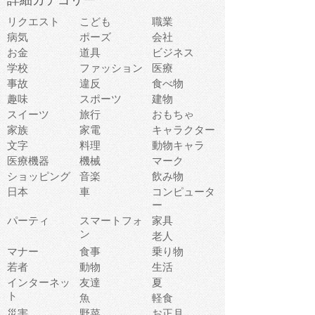
詳細カテゴリー
リクエスト
こども
職業
病気
ポーズ
会社
お金
道具
ビジネス
学校
ファッション
医療
事故
違反
食べ物
趣味
スポーツ
建物
スイーツ
旅行
おもちゃ
家族
家電
キャラクター
文字
料理
動物キャラ
医療機器
機械
マーク
ショッピング
音楽
飲み物
日本
車
コンピュータ
ー
パーティ
スマートフォ
家具
ン
老人
マナー
食事
乗り物
若者
動物
生活
インターネッ
友達
夏
ト
魚
軽食
災害
野菜
お正月