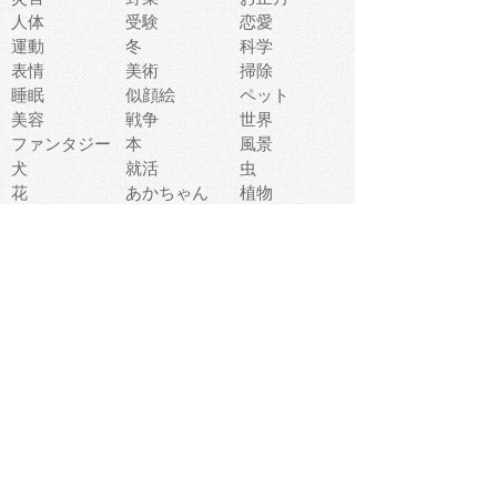
人体
受験
恋愛
運動
冬
科学
表情
美術
掃除
睡眠
似顔絵
ペット
美容
戦争
世界
ファンタジー
本
風景
犬
就活
虫
花
あかちゃん
植物
鳥
海
文房具
食材
お風呂
フルーツ
干支
お年賀状
マスク
調味料
猫
物語
介護
南国
ウェディング
ランドマーク
環境問題
髪
スポーツ用具
書類
クリスマス
夏休み
怪我
テンプレート
メディア
食器
お祭り
政治
中年
座布団
映画
メッセージ
電車
ゴミ
楽器
パン