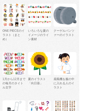
ONE PIECEのイ
いろいろな夏の
クーゲルパンツ
ラスト（まと
イメージのライ
ァーのイラスト
め）
ン素材
1月から12月まで
夏のイラスト
扇風機を服の中
の毎月のタイト
「向日葵」
に入れる人のイ
ル文字
ラスト