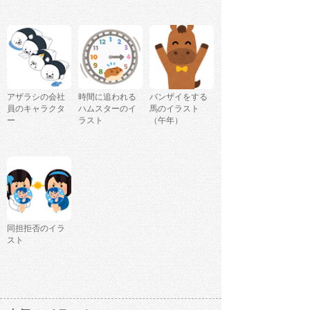
アザラシの会社
時間に追われる
バンザイをする
員のキャラクタ
ハムスターのイ
馬のイラスト
ー
ラスト
（午年）
同担拒否のイラ
スト