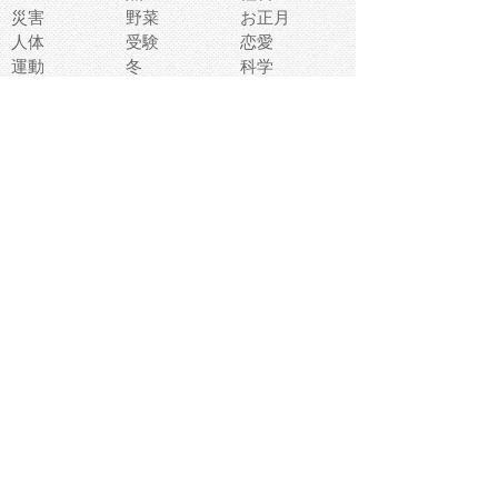
災害
野菜
お正月
人体
受験
恋愛
運動
冬
科学
表情
美術
掃除
睡眠
似顔絵
ペット
美容
戦争
世界
ファンタジー
本
風景
犬
就活
虫
花
あかちゃん
植物
鳥
海
文房具
食材
お風呂
フルーツ
干支
お年賀状
マスク
調味料
猫
物語
介護
南国
ウェディング
ランドマーク
環境問題
髪
スポーツ用具
書類
クリスマス
夏休み
怪我
テンプレート
メディア
食器
お祭り
政治
中年
座布団
映画
メッセージ
電車