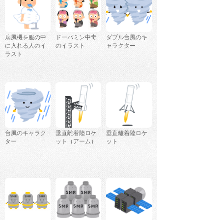
扇風機を服の中
ドーパミン中毒
ダブル台風のキ
に入れる人のイ
のイラスト
ャラクター
ラスト
台風のキャラク
垂直離着陸ロケ
垂直離着陸ロケ
ター
ット（アーム）
ット