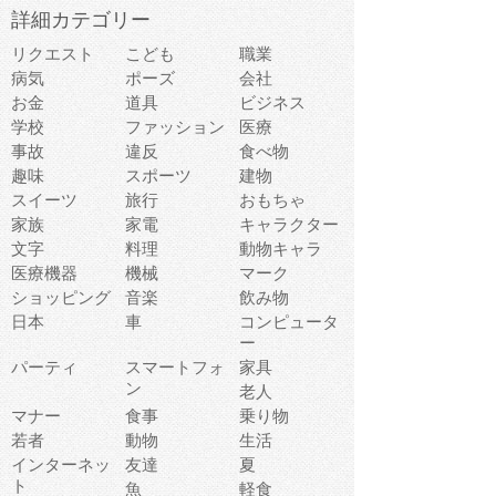
詳細カテゴリー
リクエスト
こども
職業
病気
ポーズ
会社
お金
道具
ビジネス
学校
ファッション
医療
事故
違反
食べ物
趣味
スポーツ
建物
スイーツ
旅行
おもちゃ
家族
家電
キャラクター
文字
料理
動物キャラ
医療機器
機械
マーク
ショッピング
音楽
飲み物
日本
車
コンピュータ
ー
パーティ
スマートフォ
家具
ン
老人
マナー
食事
乗り物
若者
動物
生活
インターネッ
友達
夏
ト
魚
軽食