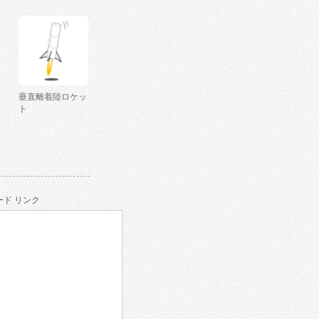
垂直離着陸ロケッ
ト
ド リンク