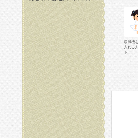
扇風機
入れる
ト