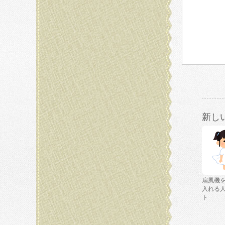
新し
扇風機
入れる
ト