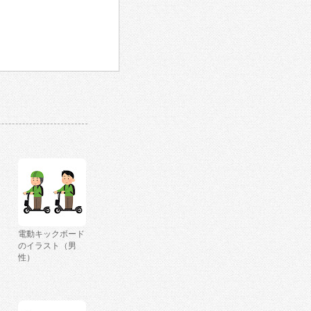
電動キックボード
のイラスト（男
性）