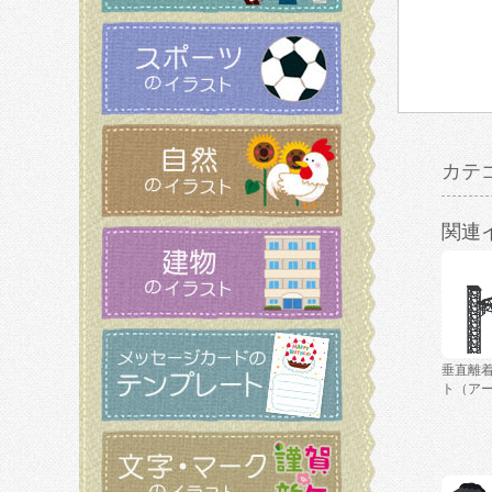
カテ
関連
垂直離
ト（ア