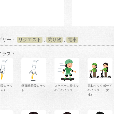
ゴリー：
リクエスト
,
乗り物
,
電車
イラスト
着陸ロケッ
垂直離着陸ロケッ
スケボーに乗る女
電動キックボード
ーム）
ト
の子のイラスト
のイラスト（女
性）