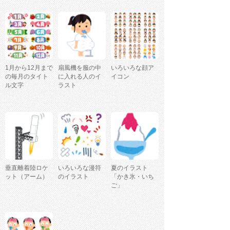
1月から12月まで
扇風機を服の中
いろいろな顔ア
の毎月のタイト
に入れる人のイ
イコン
ル文字
ラスト
垂直離着陸ロケ
いろいろな漫符
夏のイラスト
ット（アーム）
のイラスト
「かき氷・いち
ご」