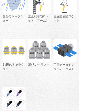
台風のキャラク
垂直離着陸ロケ
垂直離着陸ロケ
ター
ット（アーム）
ット
SMRのキャラク
SMRのイラスト
宇宙データセン
ター
ターのイラスト