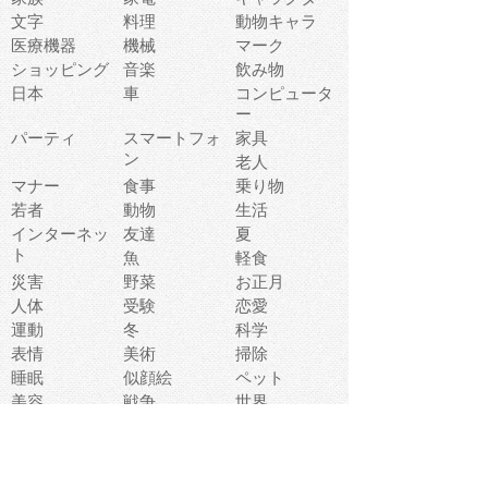
文字
料理
動物キャラ
医療機器
機械
マーク
ショッピング
音楽
飲み物
日本
車
コンピュータ
ー
パーティ
スマートフォ
家具
ン
老人
マナー
食事
乗り物
若者
動物
生活
インターネッ
友達
夏
ト
魚
軽食
災害
野菜
お正月
人体
受験
恋愛
運動
冬
科学
表情
美術
掃除
睡眠
似顔絵
ペット
美容
戦争
世界
ファンタジー
本
風景
犬
就活
虫
花
あかちゃん
植物